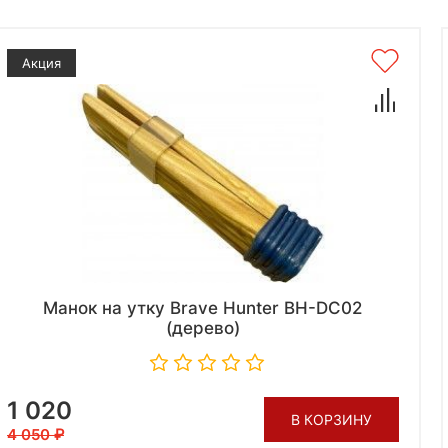
Акция
Манок на утку Brave Hunter BH-DC02
(дерево)
1 020
В КОРЗИНУ
4 050