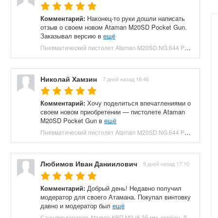
Комментарий:
Наконец-то руки дошли написать
отзыв о своем новом Ataman M20SD Pocket Gun.
Заказывал версию в
ещё
Пневматический пистолет Ataman M20SD.NG.644 Pocket Gun 6.35 мм (приклад, полнотел, бук, зеленый) купить в Москве и СПБ, цена 130000 руб. Доставка по РФ!
Николай Хамзин
7 дней назад 16:46
Комментарий:
Хочу поделиться впечатлениями о
своем новом приобретении — пистолете Ataman
M20SD Pocket Gun в
ещё
Пневматический пистолет Ataman M20SD.NG.644 Pocket Gun 6.35 мм (приклад, полнотел, бук, красный) купить в Москве и СПБ, цена 130000 руб. Доставка по РФ!
Любимов Иван Даниилович
9 дней назад 17:10
Комментарий:
Добрый день! Недавно получил
модератор для своего Атамана. Покупал винтовку
давно и модератор был
ещё
Саундмодератор Ataman КВП M2 (6.35 мм, карбон, ДТК) купить в Москве и СПБ, цена 12210 руб. Доставка по РФ!