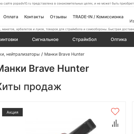
а сайте popadiv10.ru представлена в ознакомительных целях, и не может быть приобр
Оплата
Контакты
Отзывы
TRADE-IN / Комиссионка
И
 макетов, арбалетов и луков, товаров для страйкбола и самообороны. Быстрая доставк
интовки
Сигнальное
Страйкбол
Оптика
ки, нейтрализаторы
Манки Brave Hunter
Манки Brave Hunter
Хиты продаж
Акция