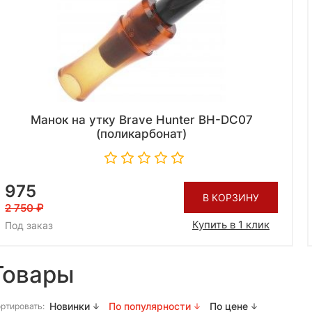
Манок на утку Brave Hunter BH-DC07
(поликарбонат)
975
В КОРЗИНУ
2 750
Купить в 1 клик
Под заказ
Товары
Новинки
По популярности
По цене
ртировать: