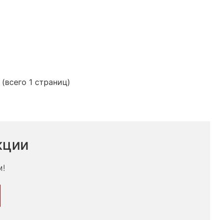
 (всего 1 страниц)
кции
м!