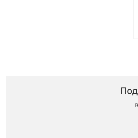
Под
В