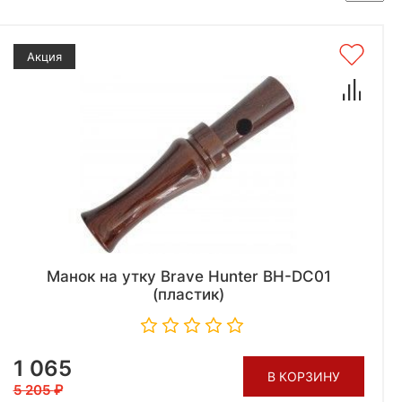
Акция
Манок на утку Brave Hunter BH-DC01
(пластик)
1 065
В КОРЗИНУ
5 205