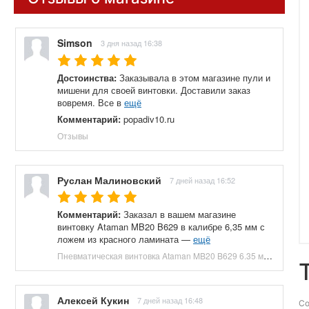
Simson
3 дня назад 16:38
Достоинства:
Заказывала в этом магазине пули и
мишени для своей винтовки. Доставили заказ
вовремя. Все в
ещё
Комментарий:
popadiv10.ru
Отзывы
Руслан Малиновский
7 дней назад 16:52
Комментарий:
Заказал в вашем магазине
винтовку Ataman MB20 B629 в калибре 6,35 мм с
ложем из красного ламината —
ещё
Пневматическая винтовка Ataman MB20 B629 6.35 мм (редуктор, под полнотел, колба, красный ламинат) купить в Москве и СПБ, цена 153100 руб. Доставка по РФ!
Алексей Кукин
7 дней назад 16:48
Со