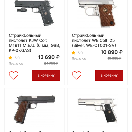
Страйкбольный
Страйкбольный
пистолет KJW Colt
пистолет WE Сolt .25
M1911 M.E.U. (6 мм, GBB,
(Silver, WE-CT001-SV)
KP-07.GAS)
10 890
5.0
13 690
5.0
19 605
Под заказ
24 750
Под заказ
В КОРЗИНУ
В КОРЗИНУ