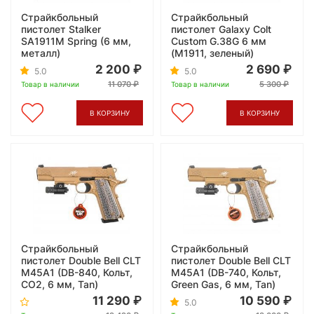
Страйкбольный
Страйкбольный
пистолет Stalker
пистолет Galaxy Colt
SA1911M Spring (6 мм,
Custom G.38G 6 мм
металл)
(M1911, зеленый)
2 200
2 690
5.0
5.0
11 070
5 300
Товар в наличии
Товар в наличии
В КОРЗИНУ
В КОРЗИНУ
Страйкбольный
Страйкбольный
пистолет Double Bell CLT
пистолет Double Bell CLT
M45A1 (DB-840, Кольт,
M45A1 (DB-740, Кольт,
CO2, 6 мм, Tan)
Green Gas, 6 мм, Tan)
11 290
10 590
5.0