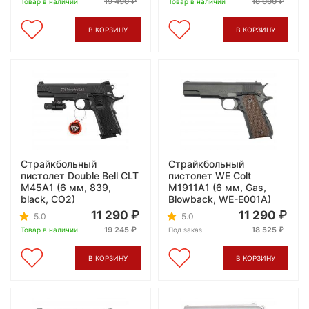
19 490
18 000
Товар в наличии
Товар в наличии
В КОРЗИНУ
В КОРЗИНУ
Страйкбольный
Страйкбольный
пистолет Double Bell CLT
пистолет WE Colt
M45A1 (6 мм, 839,
M1911A1 (6 мм, Gas,
black, CO2)
Blowback, WE-E001A)
11 290
11 290
5.0
5.0
19 245
18 525
Товар в наличии
Под заказ
В КОРЗИНУ
В КОРЗИНУ