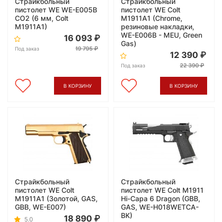
Страйкбольный
Страйкбольный
пистолет WE WE-E005B
пистолет WE Colt
CO2 (6 мм, Colt
M1911А1 (Chrome,
M1911A1)
резиновые накладки,
WE-E006B - MEU, Green
16 093
Gas)
19 795
Под заказ
12 390
22 390
Под заказ
В КОРЗИНУ
В КОРЗИНУ
Страйкбольный
Страйкбольный
пистолет WE Colt
пистолет WE Colt M1911
M1911A1 (Золотой, GAS,
Hi-Capa 6 Dragon (GBB,
GBB, WE-E007)
GAS, WE-H018WETCA-
BK)
18 890
5.0