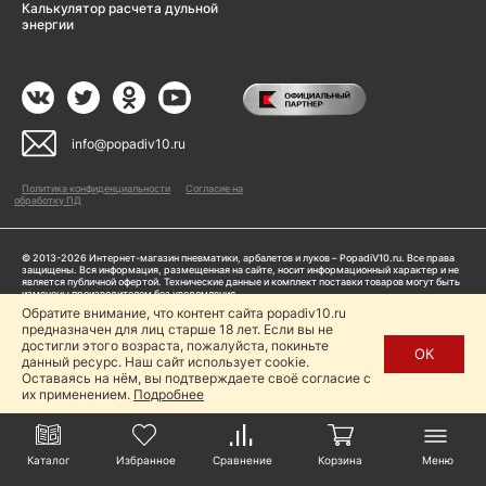
Калькулятор расчета дульной
энергии
info@popadiv10.ru
Политика конфиденциальности
Согласие на
обработку ПД
© 2013-2026 Интернет-магазин пневматики, арбалетов и луков – PopadiV10.ru. Все права
защищены. Вся информация, размещенная на сайте, носит информационный характер и не
является публичной офертой. Технические данные и комплект поставки товаров могут быть
изменены производителем без уведомления
ИП Жарук Александр Сергеевич, ОГРНИП: 314504704200042
Обратите внимание, что контент сайта popadiv10.ru
Пользуясь сайтом Popadiv10.ru, пользователь автоматически соглашается с условиями,
предназначен для лиц старше 18 лет. Если вы не
прописанными в
Политике конфиденциальности
достигли этого возраста, пожалуйста, покиньте
ОК
данный ресурс. Наш сайт использует cookie.
Копирование любой информации (тексты, фото, видео и др.) с сайта Popadiv10 запрещено,
за исключением наличия письменного согласия администрации сайта Popadiv10.
Оставаясь на нём, вы подтверждаете своё согласие с
их применением.
Подробнее
Каталог
Избранное
Сравнение
Корзина
Меню