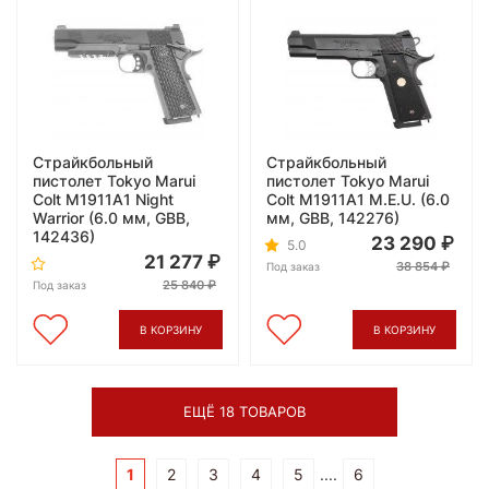
Страйкбольный
Страйкбольный
пистолет Tokyo Marui
пистолет Tokyo Marui
Colt M1911A1 Night
Colt M1911A1 M.E.U. (6.0
Warrior (6.0 мм, GBB,
мм, GBB, 142276)
142436)
23 290
5.0
21 277
38 854
Под заказ
25 840
Под заказ
В КОРЗИНУ
В КОРЗИНУ
ЕЩЁ 18 ТОВАРОВ
1
2
3
4
5
....
6