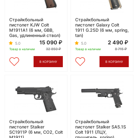
Страйкбольный
Страйкбольный
пистолет KJW Colt
пистолет Galaxy Colt
M1911A1 (6 мм, GBB,
1911 G.25D (6 мм, spring,
Gas, удлиненный ствол)
tan)
15 090
2 490
5.0
5.0
32 850
8 715
Товар в наличии
Товар в наличии
В КОРЗИНУ
В КОРЗИНУ
Страйкбольный
Страйкбольный
пистолет Stalker
пистолет Stalker SA5.1S
SC1911P (6 мм, CO2, Colt
Colt 1911 (ЛЦУ,
M1911)
глушитель, spring)