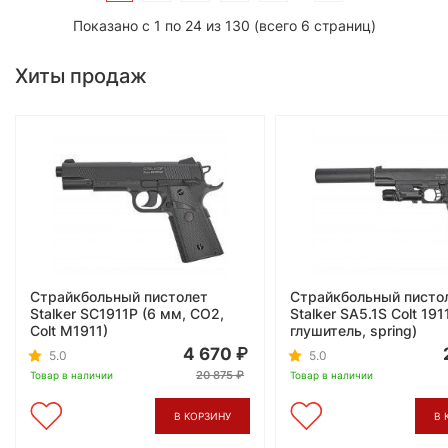
Показано с 1 по 24 из 130 (всего 6 страниц)
Хиты продаж
Страйкбольный пистолет
Страйкбольный писто
Stalker SC1911P (6 мм, CO2,
Stalker SA5.1S Colt 191
Colt M1911)
глушитель, spring)
4 670
5.0
5.0
20 875
Товар в наличии
Товар в наличии
В КОРЗИНУ
В 