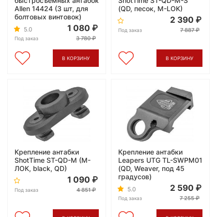
быстросъемных антабок
ShotTime ST-QD-M-S
Allen 14424 (3 шт, для
(QD, песок, M-LOK)
болтовых винтовок)
2 390
1 080
5.0
7 887
Под заказ
3 780
Под заказ
В КОРЗИНУ
В КОРЗИНУ
Крепление антабки
Крепление антабки
ShotTime ST-QD-M (М-
Leapers UTG TL-SWPM01
ЛОК, black, QD)
(QD, Weaver, под 45
градусов)
1 090
2 590
5.0
4 851
Под заказ
7 255
Под заказ