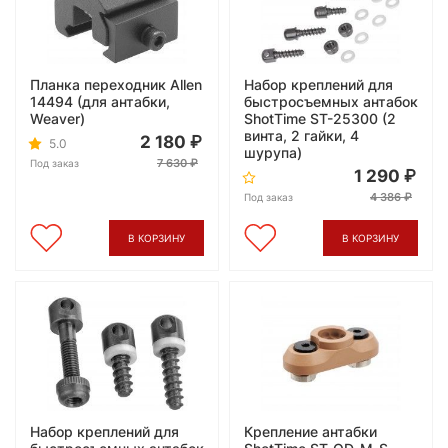
Планка переходник Allen
Набор креплений для
14494 (для антабки,
быстросъемных антабок
Weaver)
ShotTime ST-25300 (2
винта, 2 гайки, 4
2 180
5.0
шурупа)
7 630
Под заказ
1 290
4 386
Под заказ
В КОРЗИНУ
В КОРЗИНУ
Набор креплений для
Крепление антабки