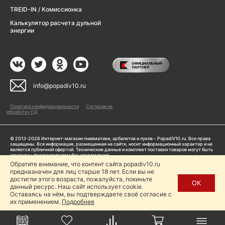
TREID-IN / Комиссионка
Калькулятор расчета дульной
энергии
info@popadiv10.ru
Политика конфиденциальности
Согласие на
обработку ПД
© 2013-2026 Интернет-магазин пневматики, арбалетов и луков – PopadiV10.ru. Все права
защищены. Вся информация, размещенная на сайте, носит информационный характер и не
является публичной офертой. Технические данные и комплект поставки товаров могут быть
изменены производителем без уведомления
ИП Жарук Александр Сергеевич, ОГРНИП: 314504704200042
Обратите внимание, что контент сайта popadiv10.ru
Пользуясь сайтом Popadiv10.ru, пользователь автоматически соглашается с условиями,
предназначен для лиц старше 18 лет. Если вы не
прописанными в
Политике конфиденциальности
достигли этого возраста, пожалуйста, покиньте
ОК
данный ресурс. Наш сайт использует cookie.
Копирование любой информации (тексты, фото, видео и др.) с сайта Popadiv10 запрещено,
за исключением наличия письменного согласия администрации сайта Popadiv10.
Оставаясь на нём, вы подтверждаете своё согласие с
их применением.
Подробнее