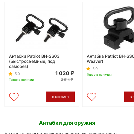
Антабки Patriot BH-SS03
Антабка Patriot BH-SS
(Быстросъемные, под
Weaver)
саморез)
5.0
1 020
5.0
Товар в наличии
2 914
Товар в наличии
В КОРЗИНУ
В 
Антабки для оружия
На рынке пневматического вооружения присутствует