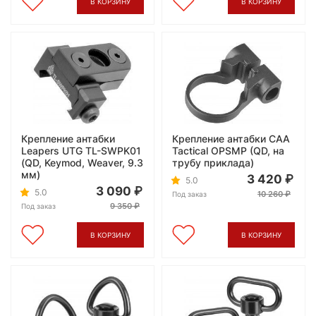
В КОРЗИНУ
В КОРЗИНУ
Крепление антабки
Крепление антабки CAA
Leapers UTG TL-SWPK01
Tactical OPSMP (QD, на
(QD, Keymod, Weaver, 9.3
трубу приклада)
мм)
3 420
5.0
3 090
5.0
10 260
Под заказ
9 350
Под заказ
В КОРЗИНУ
В КОРЗИНУ