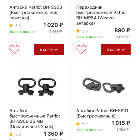
Антабки Patriot BH-SS03
Переходник
(Быстросъемные, под
быстросъемный Patriot
саморез)
BH-MR54 (Weaver -
антабка)
1 020
5.0
890
5.0
2 914
Товар в наличии
3 673
Товар в наличии
В КОРЗИНУ
В КОРЗИНУ
Антабки
Антабки Patriot BH-SS01
быстросъемные Patriot
(Быстросъемные)
BH-SS06 35 мм
1 015
5.0
(Посадочное 22 мм)
1 764
Товар в наличии
1 350
5.0