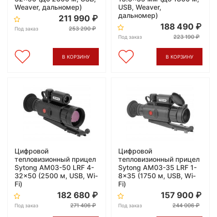
Weaver, дальномер)
USB, Weaver,
дальномер)
211 990
188 490
253 290
Под заказ
223 190
Под заказ
В КОРЗИНУ
В КОРЗИНУ
Цифровой
Цифровой
тепловизионный прицел
тепловизионный прицел
Sytong AM03-50 LRF 4-
Sytong AM03-35 LRF 1-
32x50 (2500 м, USB, Wi-
8x35 (1750 м, USB, Wi-
Fi)
Fi)
182 680
157 900
271 406
244 006
Под заказ
Под заказ