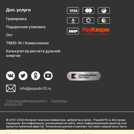
Доп. услуги
Гравировка
Подарочная упаковка
Опт
TREID-IN / Комиссионка
Калькулятор расчета дульной
энергии
info@popadiv10.ru
Политика конфиденциальности
Согласие на
обработку ПД
© 2013-2026 Интернет-магазин пневматики, арбалетов и луков – PopadiV10.ru. Все права
защищены. Вся информация, размещенная на сайте, носит информационный характер и не
является публичной офертой. Технические данные и комплект поставки товаров могут быть
изменены производителем без уведомления
ИП Жарук Александр Сергеевич, ОГРНИП: 314504704200042