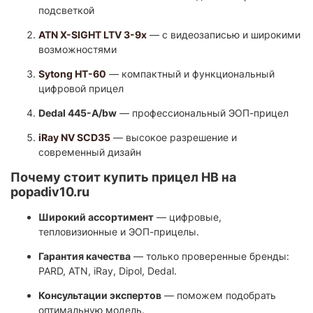
подсветкой
ATN X-SIGHT LTV 3-9x
— с видеозаписью и широкими
возможностями
Sytong HT-60
— компактный и функциональный
цифровой прицел
Dedal 445-А/bw
— профессиональный ЭОП-прицел
iRay NV SCD35
— высокое разрешение и
современный дизайн
Почему стоит купить прицел НВ на
popadiv10.ru
Широкий ассортимент
— цифровые,
тепловизионные и ЭОП-прицелы.
Гарантия качества
— только проверенные бренды:
PARD, ATN, iRay, Dipol, Dedal.
Консультации экспертов
— поможем подобрать
оптимальную модель.