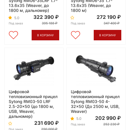
Sytong RM06-35LRF 1.7-
Sytong RM06-35 1.7-
13.6х35 (Weaver, до
13.6х35 (Weaver, до
1800 м, дальномер)
1800 м)
322 390
272 190
5.0
395 188
347 400
Под заказ
Под заказ
В КОРЗИНУ
В КОРЗИНУ
Цифровой
Цифровой
тепловизионный прицел
тепловизионный прицел
Sytong RM03-50 LRF
Sytong RM03-50 4-
2.5-20x50 (до 1800 м,
32x50 (До 2500 м, USB,
USB, Weaver,
Weaver)
дальномер)
202 990
5.0
231 690
252 230
Под заказ
290 000
Под заказ