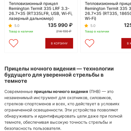
Тепловизионный прицел
Тепловизионный приц
Remington Termit 335 LRF 3.3-
Remington Termit 335 3
26.7x35 (RT335LFR, USB, Wi-Fi,
26.7x35 (RT335, 18650
лазерный дальномер)
Wi-Fi)
135 990
12
5.0
5.0
214 190
Товар в наличии
Товар в наличии
В КОРЗИНУ
В 
Прицелы ночного видения — технологии
будущего для уверенной стрельбы в
темноте
Современные
прицелы ночного видения
(ПНВ) — это
незаменимый инструмент для охотников, силовиков,
стрелков-спортсменов и всех, кто действует в условиях
ограниченной освещенности. Эти устройства позволяют
обнаруживать и идентифицировать цели даже при полной
темноте, обеспечивая высокую точность стрельбы и
безопасность пользователя.