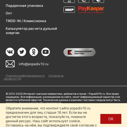
Подарочная упаковка
Опт
TREID-IN / Комиссионка
Калькулятор расчета дульной
энергии
info@popadiv10.ru
Политика конфиденциальности
Согласие на
обработку ПД
© 2013-2026 Интернет-магазин пневматики, арбалетов и луков – PopadiV10.ru. Все права
защищены. Вся информация, размещенная на сайте, носит информационный характер и не
является публичной офертой. Технические данные и комплект поставки товаров могут быть
изменены производителем без уведомления
ИП Жарук Александр Сергеевич, ОГРНИП: 314504704200042
Обратите внимание, что контент сайта popadiv10.ru
предназначен для лиц старше 18 лет. Если вы не
Пользуясь сайтом Popadiv10.ru, пользователь автоматически соглашается с условиями,
прописанными в
Политике конфиденциальности
достигли этого возраста, пожалуйста, покиньте
ОК
данный ресурс. Наш сайт использует cookie.
Копирование любой информации (тексты, фото, видео и др.) с сайта Popadiv10 запрещено,
за исключением наличия письменного согласия администрации сайта Popadiv10.
Оставаясь на нём, вы подтверждаете своё согласие с