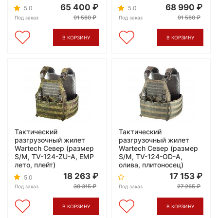
65 400
68 990
5.0
5.0
91 560
91 560
Под заказ
Под заказ
В КОРЗИНУ
В КОРЗИНУ
Тактический
Тактический
разгрузочный жилет
разгрузочный жилет
Wartech Север (размер
Wartech Север (размер
S/M, TV-124-ZU-A, ЕМР
S/M, TV-124-OD-A,
лето, плейт)
олива, плитоносец)
18 263
17 153
5.0
30 315
27 265
Под заказ
Под заказ
В КОРЗИНУ
В КОРЗИНУ