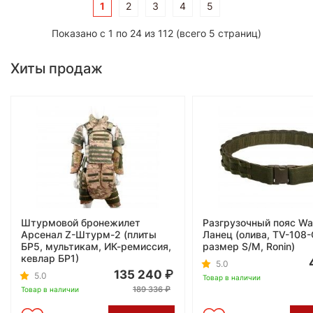
1
2
3
4
5
Показано с 1 по 24 из 112 (всего 5 страниц)
Хиты продаж
Штурмовой бронежилет
Разгрузочный пояс Wa
Арсенал Z-Штурм-2 (плиты
Ланец (олива, TV-108
БР5, мультикам, ИК-ремиссия,
размер S/M, Ronin)
кевлар БР1)
5.0
135 240
5.0
Товар в наличии
189 336
Товар в наличии