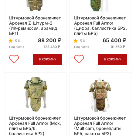
Штурмовой бронежилет
Штурмовой бронежилет
Арсенал Z-Штурм-2
Арсенал Full Armor
(ИК-ремиссия, арамид
(Цифра, баллистика БР2,
БР1)
плиты БР5)
88 200
65 400
5.0
5.0
123 480
91 560
Под заказ
Под заказ
В КОРЗИНУ
В КОРЗИНУ
Штурмовой бронежилет
Штурмовой бронежилет
Арсенал Full Armor (Мох,
Арсенал Full Armor
плиты БР5/6,
(Multicam, бронеплиты
баллистика БР2)
БР5, пакеты БР2)