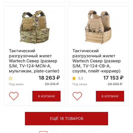
Тактический
Тактический
разгрузочный жилет
разгрузочный жилет
Wartech Север (размер
Wartech Север (размер
S/M, TV-124-MCN-A,
S/M, TV-124-CB-A,
мультикам, plate-carrier)
coyote, плейт-керриер)
18 263
17 153
5.0
29 315
28 265
Под заказ
Под заказ
В КОРЗИНУ
В КОРЗИНУ
ЕЩЁ 18 ТОВАРОВ