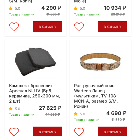
S/M, Ronin)
Molle)
4 290
10 934
5.0
5.0
11 005
23 210
Товар в наличии
Товар в наличии
В КОРЗИНУ
В КОРЗИНУ
Комплект бронеплит
Разгрузочный пояс
Арсенал NIJ IV (Бр5,
Wartech Ланец
керамика, 250x300 мм,
(мультикам, TV-108-
2 шт)
MCN-A, размер S/M,
Ронин)
27 625
5.0
4 690
5.0
44 280
Товар в наличии
11 550
Товар в наличии
В КОРЗИНУ
В КОРЗИНУ