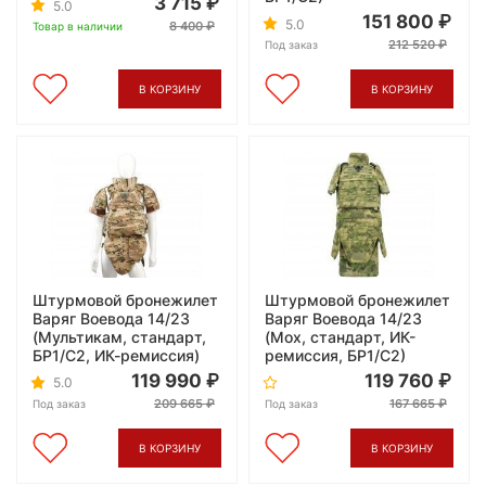
3 715
5.0
151 800
5.0
8 400
Товар в наличии
212 520
Под заказ
В КОРЗИНУ
В КОРЗИНУ
Штурмовой бронежилет
Штурмовой бронежилет
Варяг Воевода 14/23
Варяг Воевода 14/23
(Мультикам, стандарт,
(Мох, стандарт, ИК-
БР1/С2, ИК-ремиссия)
ремиссия, БР1/С2)
119 990
119 760
5.0
209 665
167 665
Под заказ
Под заказ
В КОРЗИНУ
В КОРЗИНУ