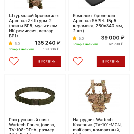
Штурмовой бронежилет
Комплект бронеплит
Арсенал Z-Штурм-2
Арсенал SAPI-L (Бр5,
(плиты БР5, мультикам,
керамика, 260x340 мм,
ИК-ремиссия, кевлар
2 шт)
БР1)
39 000
5.0
135 240
5.0
62 790
Товар в наличии
189 336
Товар в наличии
В КОРЗИНУ
В КОРЗИНУ
Разгрузочный пояс
Нагрудник Wartech
Wartech Ланец (олива,
Кочевник (TV-101-MCN,
TV-108-OD-A, размер
multicam, компактный,