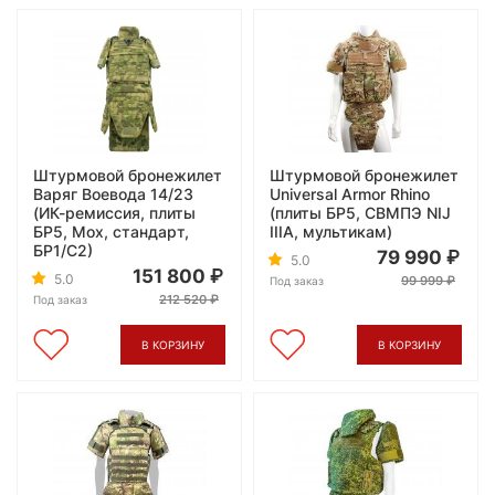
Штурмовой бронежилет
Штурмовой бронежилет
Варяг Воевода 14/23
Universal Armor Rhino
(ИК-ремиссия, плиты
(плиты БР5, СВМПЭ NIJ
БР5, Мох, стандарт,
IIIA, мультикам)
БР1/С2)
79 990
5.0
151 800
5.0
99 999
Под заказ
212 520
Под заказ
В КОРЗИНУ
В КОРЗИНУ