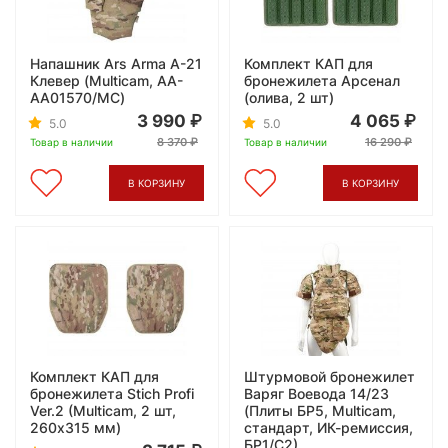
Напашник Ars Arma А-21
Комплект КАП для
Клевер (Multicam, AA-
бронежилета Арсенал
AA01570/MC)
(олива, 2 шт)
3 990
4 065
5.0
5.0
8 370
16 290
Товар в наличии
Товар в наличии
В КОРЗИНУ
В КОРЗИНУ
Комплект КАП для
Штурмовой бронежилет
бронежилета Stich Profi
Варяг Воевода 14/23
Ver.2 (Multicam, 2 шт,
(Плиты БР5, Multicam,
260x315 мм)
стандарт, ИК-ремиссия,
БР1/С2)