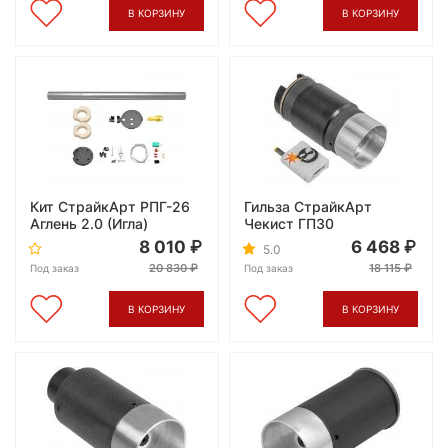
В КОРЗИНУ
В КОРЗИНУ
Кит СтрайкАрт РПГ-26
Гильза СтрайкАрт
Аглень 2.0 (Игла)
Чекист ГП30
8 010
6 468
5.0
20 830
18 115
Под заказ
Под заказ
В КОРЗИНУ
В КОРЗИНУ