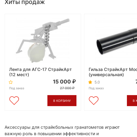
Хиты продаж
Лента для АГС-17 СтрайкАрт
Гильза СтрайкАрт Мо
(12 мест)
(универсальная)
15 000
5.0
27 000
Под заказ
Под заказ
В КОРЗИНУ
В 
Аксессуары для страйкбольных гранатометов играют
важную роль в повышении эффективности и