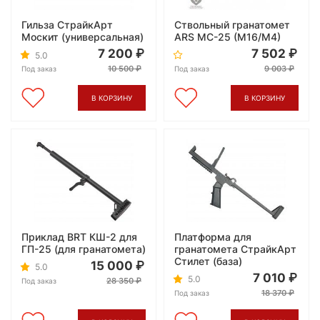
Гильза СтрайкАрт
Ствольный гранатомет
Москит (универсальная)
ARS MC-25 (M16/M4)
7 200
7 502
5.0
10 500
9 003
Под заказ
Под заказ
В КОРЗИНУ
В КОРЗИНУ
Приклад BRT КШ-2 для
Платформа для
ГП-25 (для гранатомета)
гранатомета СтрайкАрт
Стилет (база)
15 000
5.0
7 010
5.0
28 350
Под заказ
18 370
Под заказ