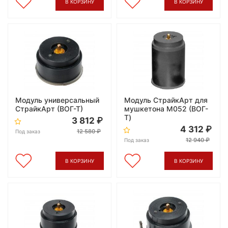
В КОРЗИНУ
В КОРЗИНУ
Модуль универсальный
Модуль СтрайкАрт для
СтрайкАрт (ВОГ-Т)
мушкетона M052 (ВОГ-
Т)
3 812
4 312
12 580
Под заказ
12 940
Под заказ
В КОРЗИНУ
В КОРЗИНУ