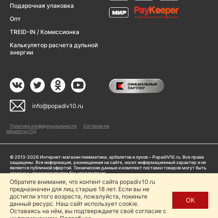
Подарочная упаковка
Опт
TREID-IN / Комиссионка
Калькулятор расчета дульной
энергии
info@popadiv10.ru
Политика конфиденциальности
Согласие на
обработку ПД
© 2013-2026 Интернет-магазин пневматики, арбалетов и луков – PopadiV10.ru. Все права
защищены. Вся информация, размещенная на сайте, носит информационный характер и не
является публичной офертой. Технические данные и комплект поставки товаров могут быть
изменены производителем без уведомления
ИП Жарук Александр Сергеевич, ОГРНИП: 314504704200042
Обратите внимание, что контент сайта popadiv10.ru
Пользуясь сайтом Popadiv10.ru, пользователь автоматически соглашается с условиями,
предназначен для лиц старше 18 лет. Если вы не
прописанными в
Политике конфиденциальности
достигли этого возраста, пожалуйста, покиньте
ОК
данный ресурс. Наш сайт использует cookie.
Копирование любой информации (тексты, фото, видео и др.) с сайта Popadiv10 запрещено,
за исключением наличия письменного согласия администрации сайта Popadiv10.
Оставаясь на нём, вы подтверждаете своё согласие с