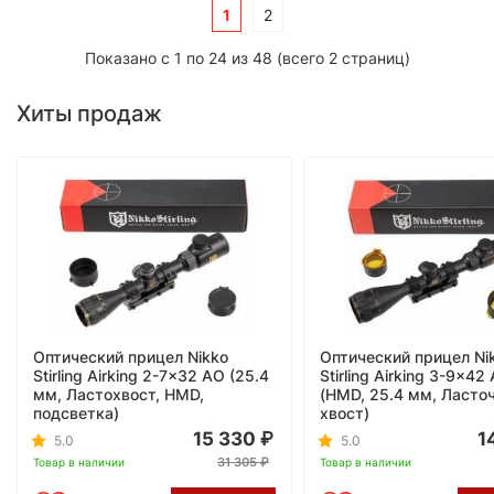
1
2
Показано с 1 по 24 из 48 (всего 2 страниц)
Хиты продаж
Оптический прицел Nikko
Оптический прицел Ni
Stirling Airking 2-7x32 АО (25.4
Stirling Airking 3-9x42
мм, Ластохвост, HMD,
(HMD, 25.4 мм, Ласто
подсветка)
хвост)
15 330
1
5.0
5.0
31 305
Товар в наличии
Товар в наличии