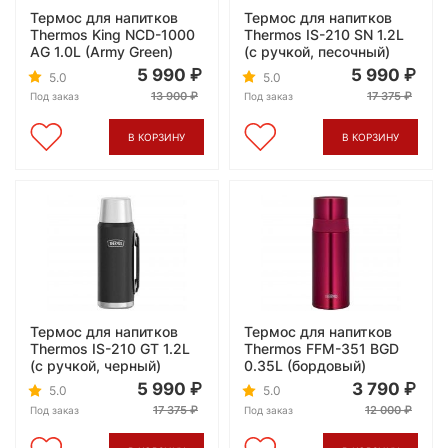
Термос для напитков
Термос для напитков
Thermos King NCD-1000
Thermos IS-210 SN 1.2L
AG 1.0L (Army Green)
(с ручкой, песочный)
5 990
5 990
5.0
5.0
13 900
17 375
Под заказ
Под заказ
В КОРЗИНУ
В КОРЗИНУ
Термос для напитков
Термос для напитков
Thermos IS-210 GT 1.2L
Thermos FFM-351 BGD
(с ручкой, черный)
0.35L (бордовый)
5 990
3 790
5.0
5.0
17 375
12 000
Под заказ
Под заказ