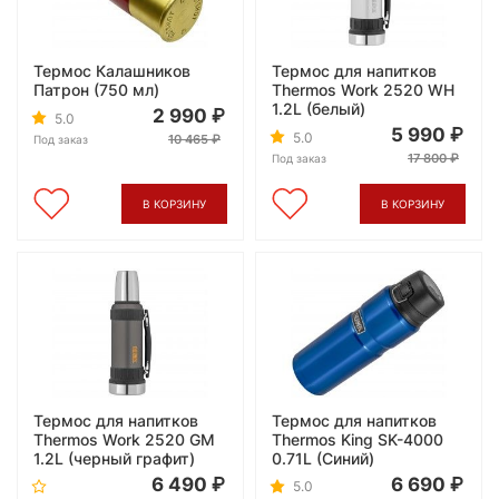
Термос Калашников
Термос для напитков
Патрон (750 мл)
Thermos Work 2520 WH
1.2L (белый)
2 990
5.0
5 990
5.0
10 465
Под заказ
17 800
Под заказ
В КОРЗИНУ
В КОРЗИНУ
Термос для напитков
Термос для напитков
Thermos Work 2520 GM
Thermos King SK-4000
1.2L (черный графит)
0.71L (Синий)
6 490
6 690
5.0