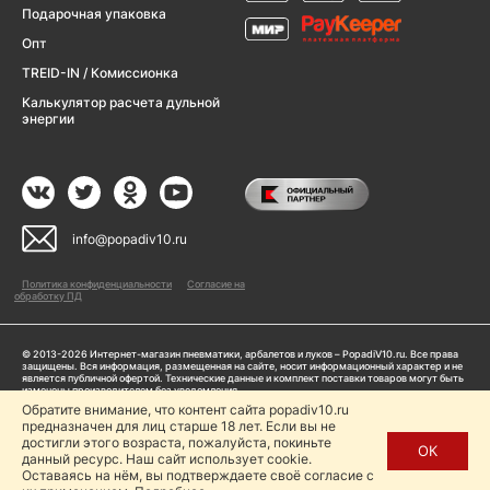
Подарочная упаковка
Опт
TREID-IN / Комиссионка
Калькулятор расчета дульной
энергии
info@popadiv10.ru
Политика конфиденциальности
Согласие на
обработку ПД
© 2013-2026 Интернет-магазин пневматики, арбалетов и луков – PopadiV10.ru. Все права
защищены. Вся информация, размещенная на сайте, носит информационный характер и не
является публичной офертой. Технические данные и комплект поставки товаров могут быть
изменены производителем без уведомления
ИП Жарук Александр Сергеевич, ОГРНИП: 314504704200042
Обратите внимание, что контент сайта popadiv10.ru
Пользуясь сайтом Popadiv10.ru, пользователь автоматически соглашается с условиями,
предназначен для лиц старше 18 лет. Если вы не
прописанными в
Политике конфиденциальности
достигли этого возраста, пожалуйста, покиньте
ОК
данный ресурс. Наш сайт использует cookie.
Копирование любой информации (тексты, фото, видео и др.) с сайта Popadiv10 запрещено,
за исключением наличия письменного согласия администрации сайта Popadiv10.
Оставаясь на нём, вы подтверждаете своё согласие с