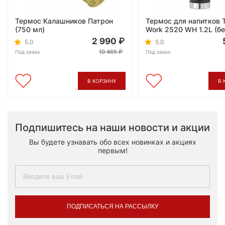
Термос Калашников Патрон
Термос для напитков 
(750 мл)
Work 2520 WH 1.2L (б
2 990
5.0
5.0
10 465
Под заказ
Под заказ
В КОРЗИНУ
В 
Подпишитесь на наши новости и акции
Вы будете узнавать обо всех новинках и акциях
первым!
ПОДПИСАТЬСЯ НА РАССЫЛКУ