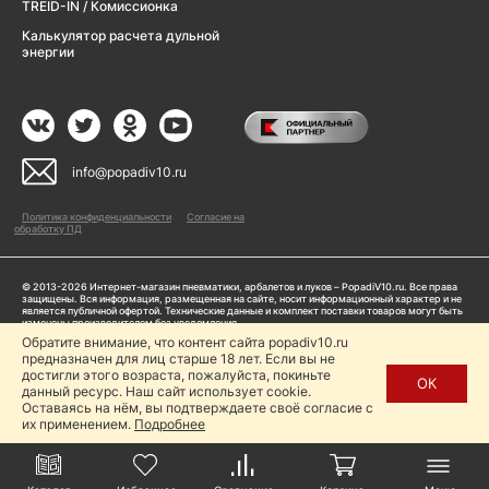
TREID-IN / Комиссионка
Калькулятор расчета дульной
энергии
info@popadiv10.ru
Политика конфиденциальности
Согласие на
обработку ПД
© 2013-2026 Интернет-магазин пневматики, арбалетов и луков – PopadiV10.ru. Все права
защищены. Вся информация, размещенная на сайте, носит информационный характер и не
является публичной офертой. Технические данные и комплект поставки товаров могут быть
изменены производителем без уведомления
ИП Жарук Александр Сергеевич, ОГРНИП: 314504704200042
Обратите внимание, что контент сайта popadiv10.ru
предназначен для лиц старше 18 лет. Если вы не
Пользуясь сайтом Popadiv10.ru, пользователь автоматически соглашается с условиями,
прописанными в
Политике конфиденциальности
достигли этого возраста, пожалуйста, покиньте
ОК
данный ресурс. Наш сайт использует cookie.
Копирование любой информации (тексты, фото, видео и др.) с сайта Popadiv10 запрещено,
за исключением наличия письменного согласия администрации сайта Popadiv10.
Оставаясь на нём, вы подтверждаете своё согласие с
их применением.
Подробнее