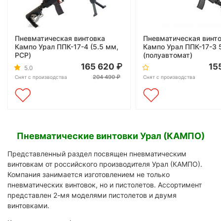
Пневматическая винтовка
Пневматическая винт
Кампо Урал ППК-17-4 (5.5 мм,
Кампо Урал ППК-17-3 
PCP)
(полуавтомат)
165 620
15
5.0
204 490
Снят с производства
Снят с производства
Пневматические винтовки Урал (КАМПО)
Представленный раздел посвящен пневматическим
винтовкам от российского производителя Урал (КАМПО).
Компания занимается изготовлением не только
пневматических винтовок, но и пистолетов. Ассортимент
представлен 2-мя моделями пистолетов и двумя
винтовками.