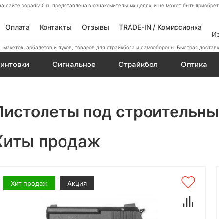
а сайте popadiv10.ru представлена в ознакомительных целях, и не может быть приобр
Оплата
Контакты
Отзывы
TRADE-IN / Комиссионка
И
 макетов, арбалетов и луков, товаров для страйкбола и самообороны. Быстрая доставк
интовки
Сигнальное
Страйкбол
Оптика
Пистолеты под строительны
Хиты продаж
Хит продаж
Акция