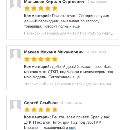
Малышев Кирилл Сергеевич
3 часа назад
Комментарий:
Приветствую ! Сегодня получил
данный переходник, заказывал по запросу
товарища. Говорит полный
ещё
Переходник Гексагон для АК-12М1 на М24х1.5 купить в Москве и СПБ, цена 4900 руб. Доставка по РФ!
Макеев Михаил Михайлович
3 часа назад
Комментарий:
Добрый день! Заказал через Ваш
магазин этот ДТКП, подбирали с менеджером под
мою модель. Согласовали
ещё
Укороченный ДТКП Гексагон Поток 2 для АК-103/104 (M24x1.5, 7.62x39, 5 камер, сталь, 120 мм) купить в Москве и СПБ, цена 8800 руб. Доставка по РФ!
Сергей Семёнов
5 часов назад
Комментарий:
Ребята, всем привет! Брал у вас
ДТКП Гексагон Поток для TG2 под .366TKM.
Внешне — лаконичный и
ещё