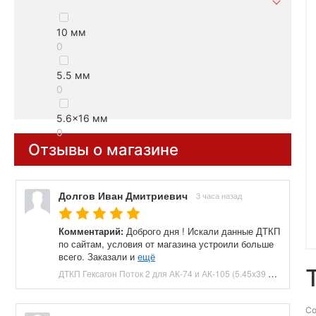
10 мм
0
5.5 мм
0
5.6x16 мм
0
Отзывы о магазине
Долгов Иван Дмитриевич
3 часа назад
Комментарий:
Доброго дня ! Искали данные ДТКП
по сайтам, условия от магазина устроили больше
всего. Заказали и
ещё
ДТКП Гексагон Поток 2 для АК-74 и АК-105 (5.45x39 мм, M24x1.5, 170 мм, 7 камер, банка, сталь) купить в Москве и СПБ, цена 9900 руб. Доставка по РФ!
Со