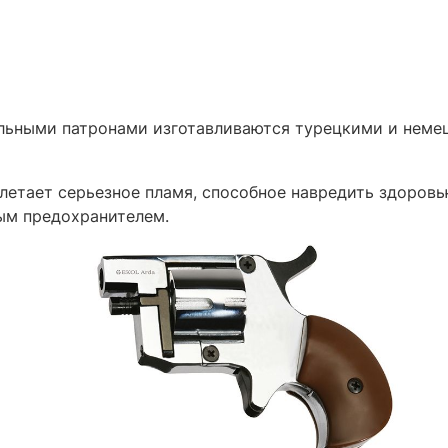
льными патронами изготавливаются турецкими и неме
етает серьезное пламя, способное навредить здоровь
ым предохранителем.