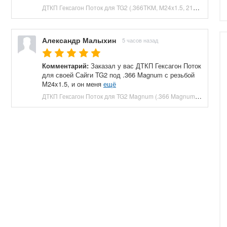
ДТКП Гексагон Поток для TG2 (.366TKM, M24x1.5, 210 мм, банка) купить в Москве и СПБ, цена 23660 руб. Доставка по РФ!
Александр Малыхин
5 часов назад
Комментарий:
Заказал у вас ДТКП Гексагон Поток
для своей Сайги TG2 под .366 Magnum с резьбой
M24x1.5, и он меня
ещё
ДТКП Гексагон Поток для TG2 Magnum (.366 Magnum, M24x1.5, 230 мм, банка) купить в Москве и СПБ, цена 27040 руб. Доставка по РФ!