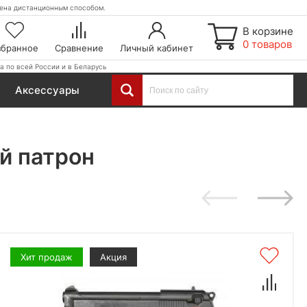
етена дистанционным способом.
В корзине
0 товаров
збранное
Сравнение
Личный кабинет
а по всей России и в Беларусь
Аксессуары
й патрон
Хит продаж
Акция