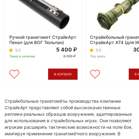
Ручной гранатомет СтрайкАрт
Страйкбольный грана
Пенал (для ВОГ Тюльпан)
СтрайкАрт AT4 (для И
5 400
3
5.0
5.0
8 190
Товар в наличии
Под заказ
В КОРЗИНУ
В 
Страйкбольные гранатомёты производства компании
СтрайкАрт представляют собой высококачественные
реплики реальных образцов вооружения, адаптированные
для использования в страйкбольных играх. Они позволяют
игрокам расширить тактические возможности на поле боя,
имитируя применение гранатомётного вооружения. В