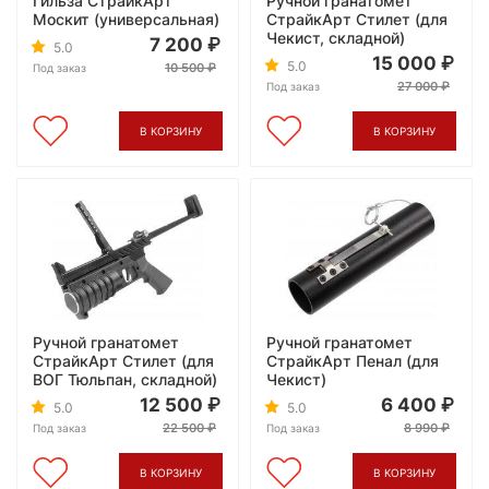
Гильза СтрайкАрт
Ручной гранатомет
Москит (универсальная)
СтрайкАрт Стилет (для
Чекист, складной)
7 200
5.0
15 000
5.0
10 500
Под заказ
27 000
Под заказ
В КОРЗИНУ
В КОРЗИНУ
Ручной гранатомет
Ручной гранатомет
СтрайкАрт Стилет (для
СтрайкАрт Пенал (для
ВОГ Тюльпан, складной)
Чекист)
12 500
6 400
5.0
5.0
22 500
8 990
Под заказ
Под заказ
В КОРЗИНУ
В КОРЗИНУ