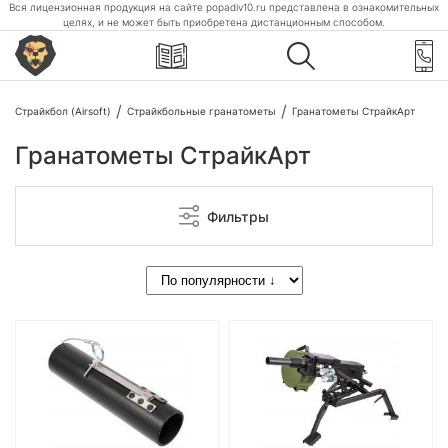
Вся лицензионная продукция на сайте popadiv10.ru представлена в ознакомительных
целях, и не может быть приобретена дистанционным способом.
Страйкбол (Airsoft)
Страйкбольные гранатометы
Гранатометы СтрайкАрт
Гранатометы СтрайкАрт
Фильтры