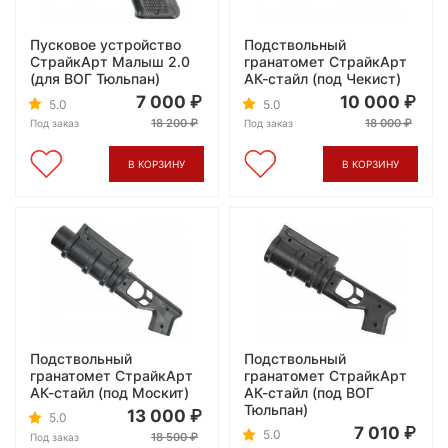
Пусковое устройство
Подствольный
СтрайкАрт Малыш 2.0
гранатомет СтрайкАрт
(для ВОГ Тюльпан)
АК-стайл (под Чекист)
7 000
10 000
5.0
5.0
18 200
18 000
Под заказ
Под заказ
В КОРЗИНУ
В КОРЗИНУ
Подствольный
Подствольный
гранатомет СтрайкАрт
гранатомет СтрайкАрт
АК-стайл (под Москит)
АК-стайл (под ВОГ
Тюльпан)
13 000
5.0
7 010
5.0
18 500
Под заказ