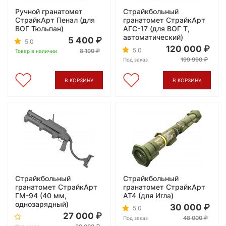
Ручной гранатомет
Страйкбольный
СтрайкАрт Пенал (для
гранатомет СтрайкАрт
ВОГ Тюльпан)
АГС-17 (для ВОГ Т,
автоматический)
5 400
5.0
120 000
5.0
8 190
Товар в наличии
199 990
Под заказ
В КОРЗИНУ
В КОРЗИНУ
Страйкбольный
Страйкбольный
гранатомет СтрайкАрт
гранатомет СтрайкАрт
ГМ-94 (40 мм,
AT4 (для Игла)
однозарядный)
30 000
5.0
27 000
48 000
Под заказ