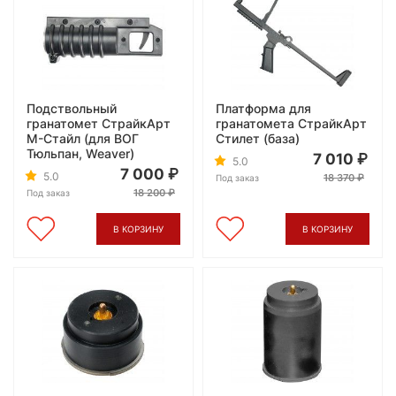
Подствольный
Платформа для
гранатомет СтрайкАрт
гранатомета СтрайкАрт
M-Стайл (для ВОГ
Стилет (база)
Тюльпан, Weaver)
7 010
5.0
7 000
5.0
18 370
Под заказ
18 200
Под заказ
В КОРЗИНУ
В КОРЗИНУ