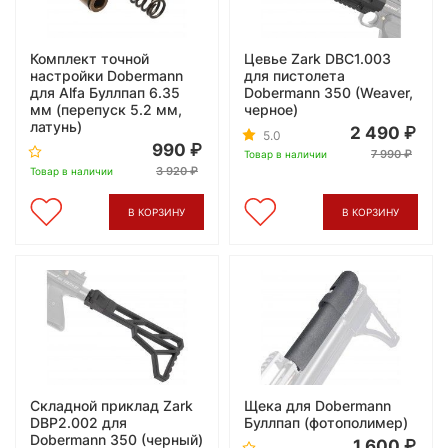
Комплект точной
Цевье Zark DBC1.003
настройки Dobermann
для пистолета
для Alfa Буллпап 6.35
Dobermann 350 (Weaver,
мм (перепуск 5.2 мм,
черное)
латунь)
2 490
5.0
990
7 990
Товар в наличии
3 920
Товар в наличии
В КОРЗИНУ
В КОРЗИНУ
Складной приклад Zark
Щека для Dobermann
DBP2.002 для
Буллпап (фотополимер)
Dobermann 350 (черный)
1 600