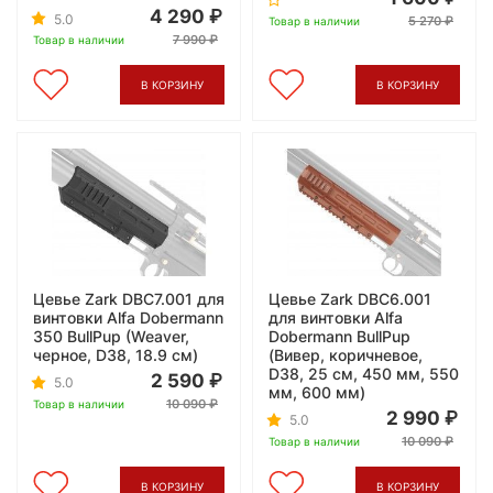
4 290
5.0
5 270
Товар в наличии
7 990
Товар в наличии
В КОРЗИНУ
В КОРЗИНУ
Цевье Zark DBC7.001 для
Цевье Zark DBC6.001
винтовки Alfa Dobermann
для винтовки Alfa
350 BullPup (Weaver,
Dobermann BullPup
черное, D38, 18.9 см)
(Вивер, коричневое,
D38, 25 см, 450 мм, 550
2 590
5.0
мм, 600 мм)
10 090
Товар в наличии
2 990
5.0
10 090
Товар в наличии
В КОРЗИНУ
В КОРЗИНУ