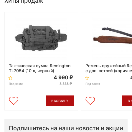
Хиты продаж
Тактическая сумка Remington
Ремень оружейный Re
TL7054 (10 л, черный)
с доп. петлей (коричн
4 990
8 338
Под заказ
Под заказ
В КОРЗИНУ
В 
Подпишитесь на наши новости и акции