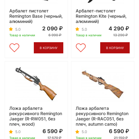
Арбалет пистолет
Арбалет-пистолет
Remington Base (черный,
Remington Kite (черный,
алюминий)
алюминий)
2 090
4 290
5.0
5.0
6 990
13 290
Товар в наличии
Товар в наличии
В КОРЗИНУ
В КОРЗИНУ
Ложа арбалета
Ложа арбалета
рекурсивного Remington
рекурсивного Remington
Jaeger (R-RW051, без
Jaeger (R-RAC051, без
плеч, wood)
плеч, autumn camo)
6 590
6 590
5.0
5.0
17 570
21 150
Товар в наличии
Товар в наличии