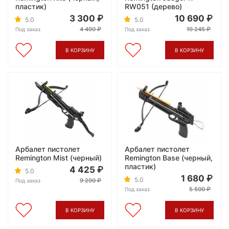
пластик)
RW051 (дерево)
3 300
10 690
5.0
5.0
4 490
19 245
Под заказ
Под заказ
В КОРЗИНУ
В КОРЗИНУ
Арбалет пистолет
Арбалет пистолет
Remington Mist (черный)
Remington Base (черный,
пластик)
4 425
5.0
1 680
5.0
9 290
Под заказ
5 500
Под заказ
В КОРЗИНУ
В КОРЗИНУ