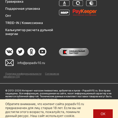
Гравировка
Подарочная упаковка
Опт
TREID-IN / Комиссионка
Калькулятор расчета дульной
энергии
info@popadiv10.ru
Политика конфиденциальности
Согласие на
обработку ПД
© 2013-2026 Интернет-магазин пневматики, арбалетов и луков – PopadiV10.ru. Все права
защищены. Вся информация, размещенная на сайте, носит информационный характер и не
является публичной офертой. Технические данные и комплект поставки товаров могут быть
изменены производителем без уведомления
ИП Жарук Александр Сергеевич, ОГРНИП: 314504704200042
Обратите внимание, что контент сайта popadiv10.ru
предназначен для лиц старше 18 лет. Если вы не
Пользуясь сайтом Popadiv10.ru, пользователь автоматически соглашается с условиями,
прописанными в
Политике конфиденциальности
достигли этого возраста, пожалуйста, покиньте
ОК
данный ресурс. Наш сайт использует cookie.
Копирование любой информации (тексты, фото, видео и др.) с сайта Popadiv10 запрещено,