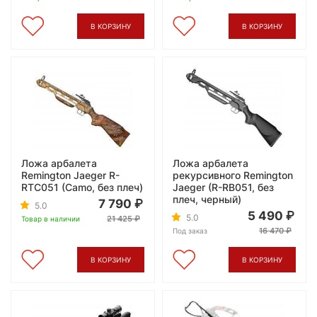
В КОРЗИНУ
В КОРЗИНУ
Ложа арбалета
Ложа арбалета
Remington Jaeger R-
рекурсивного Remington
RTC051 (Camo, без плеч)
Jaeger (R-RB051, без
плеч, черный)
7 790
5.0
5 490
5.0
21 425
Товар в наличии
16 470
Под заказ
В КОРЗИНУ
В КОРЗИНУ