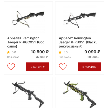
Арбалет Remington
Арбалет Remington
Jaeger R-RGC051 (God
Jaeger R-RB051 (Black,
camo)
рекурсивный)
10 590
9 090
5.0
5.0
32 087
29 990
Под заказ
Под заказ
В КОРЗИНУ
В КОРЗИНУ