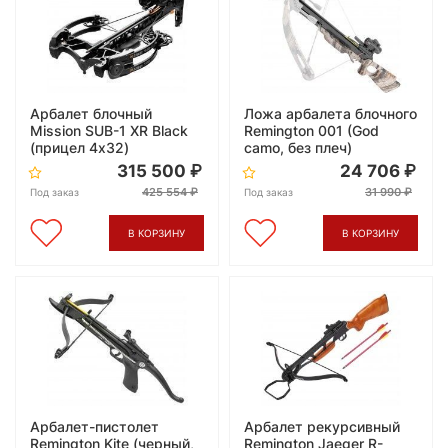
Арбалет блочный
Ложа арбалета блочного
Mission SUB-1 XR Black
Remington 001 (God
(прицел 4х32)
camo, без плеч)
315 500
24 706
425 554
31 990
Под заказ
Под заказ
В КОРЗИНУ
В КОРЗИНУ
Арбалет-пистолет
Арбалет рекурсивный
Remington Kite (черный,
Remington Jaeger R-