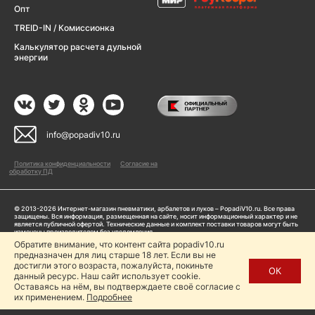
Опт
TREID-IN / Комиссионка
Калькулятор расчета дульной
энергии
info@popadiv10.ru
Политика конфиденциальности
Согласие на
обработку ПД
© 2013-2026 Интернет-магазин пневматики, арбалетов и луков – PopadiV10.ru. Все права
защищены. Вся информация, размещенная на сайте, носит информационный характер и не
является публичной офертой. Технические данные и комплект поставки товаров могут быть
изменены производителем без уведомления
ИП Жарук Александр Сергеевич, ОГРНИП: 314504704200042
Обратите внимание, что контент сайта popadiv10.ru
предназначен для лиц старше 18 лет. Если вы не
Пользуясь сайтом Popadiv10.ru, пользователь автоматически соглашается с условиями,
прописанными в
Политике конфиденциальности
достигли этого возраста, пожалуйста, покиньте
ОК
данный ресурс. Наш сайт использует cookie.
Копирование любой информации (тексты, фото, видео и др.) с сайта Popadiv10 запрещено,
за исключением наличия письменного согласия администрации сайта Popadiv10.
Оставаясь на нём, вы подтверждаете своё согласие с
их применением.
Подробнее