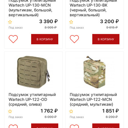
Подсумок утилитарный
Подсумок утилитарный
Wartech UP-130-MCN
Wartech UP-130-BK
(мультикам, большой,
(черный, большой,
вертикальный)
вертикальный)
3 390
3 200
8 905
9 615
Под заказ
Под заказ
В КОРЗИНУ
В КОРЗИНУ
Подсумок утилитарный
Подсумок утилитарный
Wartech UP-122-OD
Wartech UP-122-MCN
(средний, олива)
(средний, мультикам)
1 762
1 851
6 090
6 290
Под заказ
Под заказ