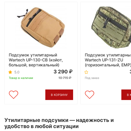
Подсумок утилитарный
Подсумок утилитарны
Wartech UP-130-CB (койот,
Wartech UP-131-ZU
большой, вертикальный)
(горизонтальный, ЕМР
3 290
5.0
10 715
Товар в наличии
Под заказ
В КОРЗИНУ
В 
Утилитарные подсумки — надежность и
удобство в любой ситуации