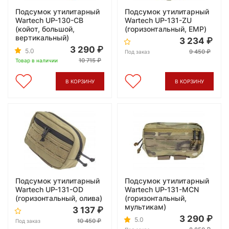
Подсумок утилитарный
Подсумок утилитарный
Wartech UP-130-CB
Wartech UP-131-ZU
(койот, большой,
(горизонтальный, ЕМР)
вертикальный)
3 234
3 290
5.0
9 450
Под заказ
10 715
Товар в наличии
В КОРЗИНУ
В КОРЗИНУ
Подсумок утилитарный
Подсумок утилитарный
Wartech UP-131-OD
Wartech UP-131-MCN
(горизонтальный, олива)
(горизонтальный,
мультикам)
3 137
3 290
5.0
10 450
Под заказ