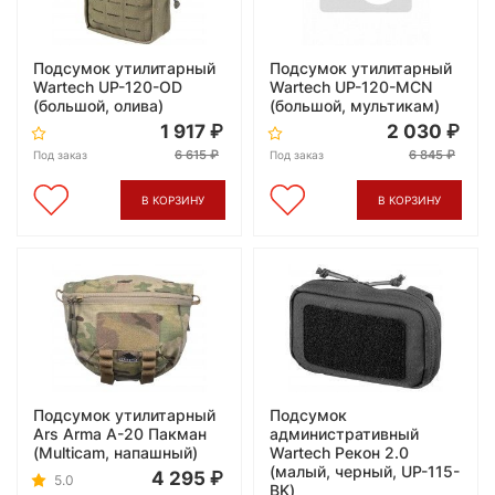
Подсумок утилитарный
Подсумок утилитарный
Wartech UP-120-OD
Wartech UP-120-MCN
(большой, олива)
(большой, мультикам)
1 917
2 030
6 615
6 845
Под заказ
Под заказ
В КОРЗИНУ
В КОРЗИНУ
Подсумок утилитарный
Подсумок
Ars Arma А-20 Пакман
административный
(Multicam, напашный)
Wartech Рекон 2.0
(малый, черный, UP-115-
4 295
5.0
BK)