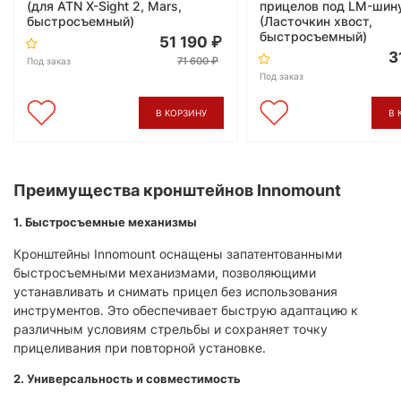
(для ATN X-Sight 2, Mars,
прицелов под LM-шин
быстросъемный)
(Ласточкин хвост,
быстросъемный)
51 190
3
71 600
Под заказ
Под заказ
В КОРЗИНУ
В 
Преимущества кронштейнов Innomount
1. Быстросъемные механизмы
Кронштейны Innomount оснащены запатентованными
быстросъемными механизмами, позволяющими
устанавливать и снимать прицел без использования
инструментов. Это обеспечивает быструю адаптацию к
различным условиям стрельбы и сохраняет точку
прицеливания при повторной установке.​
2. Универсальность и совместимость