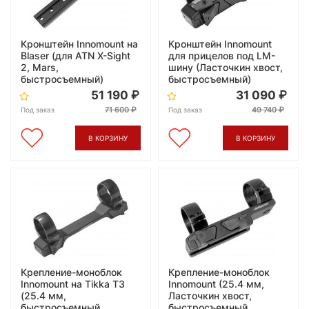
Кронштейн Innomount на
Кронштейн Innomount
Blaser (для ATN X-Sight
для прицелов под LM-
2, Mars,
шину (Ласточкин хвост,
быстросъемный)
быстросъемный)
51 190
31 090
71 600
49 740
Под заказ
Под заказ
В КОРЗИНУ
В КОРЗИНУ
Крепление-моноблок
Крепление-моноблок
Innomount на Tikka T3
Innomount (25.4 мм,
(25.4 мм,
Ласточкин хвост,
быстросъемный,
быстросъемный,