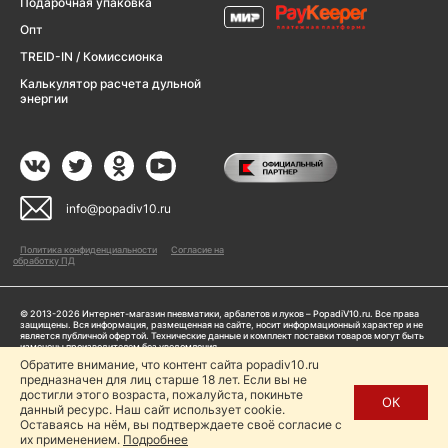
Подарочная упаковка
Опт
TREID-IN / Комиссионка
Калькулятор расчета дульной
энергии
info@popadiv10.ru
Политика конфиденциальности
Согласие на
обработку ПД
© 2013-2026 Интернет-магазин пневматики, арбалетов и луков – PopadiV10.ru. Все права
защищены. Вся информация, размещенная на сайте, носит информационный характер и не
является публичной офертой. Технические данные и комплект поставки товаров могут быть
изменены производителем без уведомления
ИП Жарук Александр Сергеевич, ОГРНИП: 314504704200042
Обратите внимание, что контент сайта popadiv10.ru
предназначен для лиц старше 18 лет. Если вы не
Пользуясь сайтом Popadiv10.ru, пользователь автоматически соглашается с условиями,
прописанными в
Политике конфиденциальности
достигли этого возраста, пожалуйста, покиньте
ОК
данный ресурс. Наш сайт использует cookie.
Копирование любой информации (тексты, фото, видео и др.) с сайта Popadiv10 запрещено,
за исключением наличия письменного согласия администрации сайта Popadiv10.
Оставаясь на нём, вы подтверждаете своё согласие с
их применением.
Подробнее