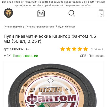
Вся лицензионная продукция на сайте popadiv10.ru представлена в ознакомительных
целях, и не может быть приобретена дистанционным способом.
Пули и Шарики
Пули по производителю
Пули Квинтор
Пули пневматические Квинтор Фантом 4.5
мм (50 шт, 0.25 г)
1 отзыв
арт.
9005082542
МСК:
Товар в наличии
СПБ:
Под заказ