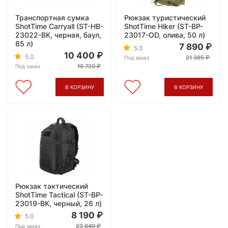
Транспортная сумка
Рюкзак туристический
ShotTime Carryall (ST-HB-
ShotTime Hiker (ST-BP-
23022-BK, черная, баул,
23017-OD, олива, 50 л)
85 л)
7 890
5.0
10 400
5.0
21 385
Под заказ
18 720
Под заказ
В КОРЗИНУ
В КОРЗИНУ
Рюкзак тактический
ShotTime Tactical (ST-BP-
23019-BK, черный, 26 л)
8 190
5.0
23 840
Под заказ