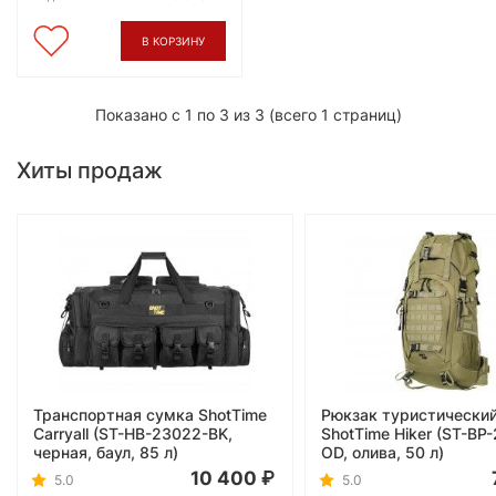
В КОРЗИНУ
Показано с 1 по 3 из 3 (всего 1 страниц)
Хиты продаж
Транспортная сумка ShotTime
Рюкзак туристически
Carryall (ST-HB-23022-BK,
ShotTime Hiker (ST-BP
черная, баул, 85 л)
OD, олива, 50 л)
10 400
5.0
5.0