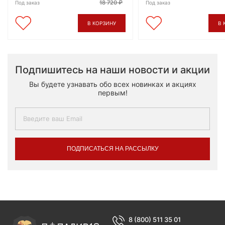
18 720
Под заказ
Под заказ
В КОРЗИНУ
В 
Подпишитесь на наши новости и акции
Вы будете узнавать обо всех новинках и акциях
первым!
ПОДПИСАТЬСЯ НА РАССЫЛКУ
8 (800) 511 35 01