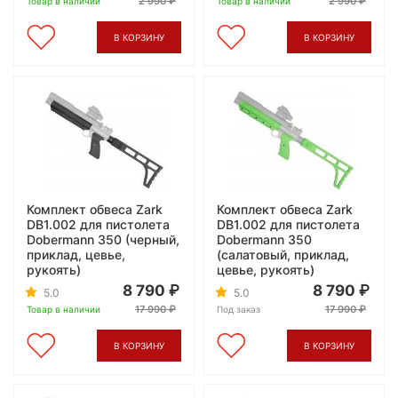
2 990
2 990
Товар в наличии
Товар в наличии
В КОРЗИНУ
В КОРЗИНУ
Комплект обвеса Zark
Комплект обвеса Zark
DB1.002 для пистолета
DB1.002 для пистолета
Dobermann 350 (черный,
Dobermann 350
приклад, цевье,
(салатовый, приклад,
рукоять)
цевье, рукоять)
8 790
8 790
5.0
5.0
17 990
17 990
Товар в наличии
Под заказ
В КОРЗИНУ
В КОРЗИНУ