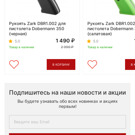
Рукоять Zark DBR1.002 для
Рукоять Zark DBR1.002
пистолета Dobermann 350
пистолета Dobermann
(черная)
(салатовая)
1 490
5.0
5.0
2 990
Товар в наличии
Товар в наличии
В КОРЗИНУ
В 
Подпишитесь на наши новости и акции
Вы будете узнавать обо всех новинках и акциях
первым!