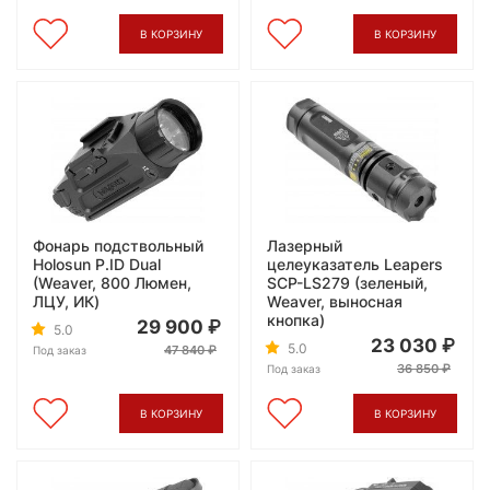
В КОРЗИНУ
В КОРЗИНУ
Фонарь подствольный
Лазерный
Holosun P.ID Dual
целеуказатель Leapers
(Weaver, 800 Люмен,
SCP-LS279 (зеленый,
ЛЦУ, ИК)
Weaver, выносная
кнопка)
29 900
5.0
23 030
5.0
47 840
Под заказ
36 850
Под заказ
В КОРЗИНУ
В КОРЗИНУ