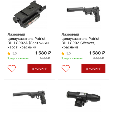
Лазерный
Лазерный
целеуказатель Patriot
целеуказатель Patriot
BH-LGR02A (Ласточкин
BH-LGR02 (Weaver,
хвост, красный)
красный)
1 580
1 580
5.0
5.0
5 168
5 835
Товар в наличии
Товар в наличии
В КОРЗИНУ
В КОРЗИНУ