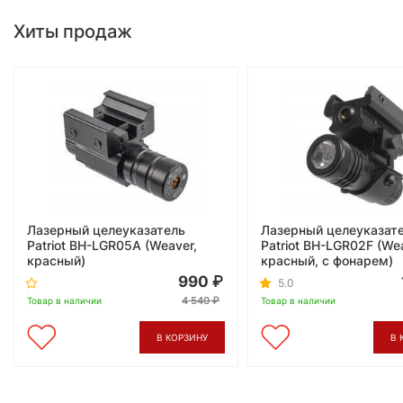
Хиты продаж
Лазерный целеуказатель
Лазерный целеуказат
Patriot BH-LGR05A (Weaver,
Patriot BH-LGR02F (We
красный)
красный, с фонарем)
990
5.0
4 540
Товар в наличии
Товар в наличии
В КОРЗИНУ
В 