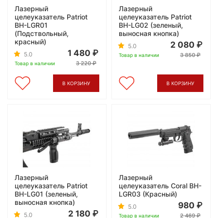
Лазерный
Лазерный
целеуказатель Patriot
целеуказатель Patriot
BH-LGR01
BH-LG02 (зеленый,
(Подствольный,
выносная кнопка)
красный)
2 080
5.0
1 480
5.0
3 850
Товар в наличии
3 220
Товар в наличии
В КОРЗИНУ
В КОРЗИНУ
Лазерный
Лазерный
целеуказатель Patriot
целеуказатель Coral BH-
BH-LG01 (зеленый,
LGR03 (Красный)
выносная кнопка)
980
5.0
2 180
5.0
2 469
Товар в наличии