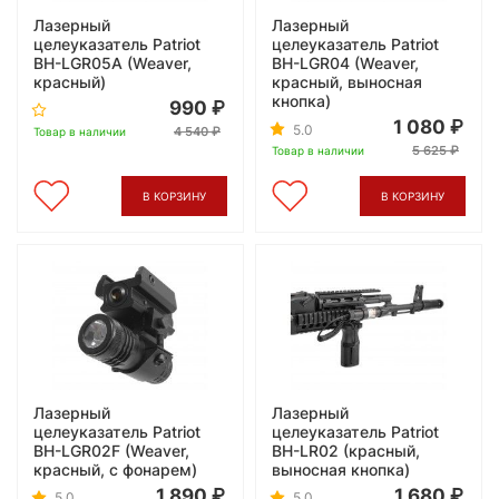
Лазерный
Лазерный
целеуказатель Patriot
целеуказатель Patriot
BH-LGR05A (Weaver,
BH-LGR04 (Weaver,
красный)
красный, выносная
кнопка)
990
1 080
5.0
4 540
Товар в наличии
5 625
Товар в наличии
В КОРЗИНУ
В КОРЗИНУ
Лазерный
Лазерный
целеуказатель Patriot
целеуказатель Patriot
BH-LGR02F (Weaver,
BH-LR02 (красный,
красный, с фонарем)
выносная кнопка)
1 890
1 680
5.0
5.0