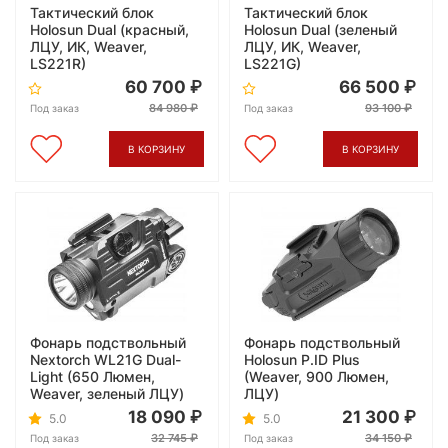
Тактический блок
Тактический блок
Holosun Dual (красный,
Holosun Dual (зеленый
ЛЦУ, ИК, Weaver,
ЛЦУ, ИК, Weaver,
LS221R)
LS221G)
60 700
66 500
84 980
93 100
Под заказ
Под заказ
В КОРЗИНУ
В КОРЗИНУ
Фонарь подствольный
Фонарь подствольный
Nextorch WL21G Dual-
Holosun P.ID Plus
Light (650 Люмен,
(Weaver, 900 Люмен,
Weaver, зеленый ЛЦУ)
ЛЦУ)
18 090
21 300
5.0
5.0
32 745
34 150
Под заказ
Под заказ