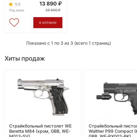
13 890
5.0
25 690
Под заказ
В КОРЗИНУ
Показано с 1 по 3 из 3 (всего 1 страниц)
Хиты продаж
Страйкбольный пистолет WE
Страйкбольный писто
Beretta M84 (хром, GBB, WE-
Walther P99 Compact (
M013-SV)
GBB, WE-PX002-BK)