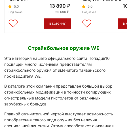
13 890
1
5.0
5.0
25 690
Под заказ
Под заказ
В КОРЗИНУ
В 
Страйкбольное оружие WE
Эта категория нашего официального сайта Попадив10
посвящен многочисленным представителям
страйкбольного оружия от именитого тайваньского
производителя WE.
В каталоге этой компании представлен большой выбор
страйкбольных модификаций в точности копирующих
огнестрельные модели пистолетов от различных
зарубежных брендов.
Главной отличительной чертой выступает возможность
приобретения такого вида оружия без наличия
специальной лицензии. Этому способствует сниженная