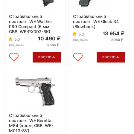
Страйкбольный
Страйкбольный
пистолет WE Walther
пистолет WE Glock 34
P99 Compact (6 мм,
(Blowback)
GBB, WE-PX002-BK)
13 954
5.0
10 490
5.0
19 980
Под заказ
18 885
Под заказ
В КОРЗИНУ
В КОРЗИНУ
Страйкбольный
пистолет WE Beretta
M84 (хром, GBB, WE-
M013-SV)