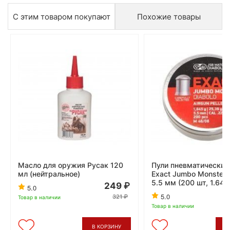
С этим товаром покупают
Похожие товары
Масло для оружия Русак 120
Пули пневматические
мл (нейтральное)
Exact Jumbo Monster 
5.5 мм (200 шт, 1.645 
249
5.0
5.0
321
Товар в наличии
Товар в наличии
В КОРЗИНУ
В