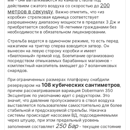
200
действием сжатого воздуха со скоростью до
метров в секунду
. Важно отметить, что «из
коробки» стрелковая единица соответствует
разрешенному диапазону мощности в пределах 3 Дж и
приобретается свободно 18-летними гражданами без
необходимости в обязательном лицензировании.
Стрельба ведется в одиночном режиме, то есть перед
нажатием на триггер сперва взводится затвор. Он
вынесен на левую сторону коробки и имеет
«биатлонный» прямой ход. Боепитание организовано
посредством отмыкаемых барабанных магазинов -
комплектный накопитель вмещает до 7 воланчиковых
снарядов.
При ограниченных размерах платформу снабдили
108 кубических сантиметров
резервуаром на
,
причем рассматриваемая вариация Dobermann 350
Эксцентрик по умолчанию идет с редуктором. Это
значит, что давление пропускаемого в ствол воздуха
выставляется пользователем самостоятельно для более
стабильной и предсказуемой стрельбы. Накачка
системы происходит насосами ВД, подсоединяемыми
через штуцер, при этом предельный уровень
250 Бар
заполнения составляет
- текущее состояние