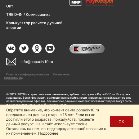
Опт
TREID-IN / Комиссионка
Калькулятор расчета дульной
энергии
info@popadiv10.ru
Политика конфиденциальности
Согласие на
обработку ПД
© 2013-2026 Интернет-магазин пневматики, арбалетов и луков – PopadiV10.ru. Все права
защищены. Вся информация, размещенная на сайте, носит информационный характер и не
является публичной офертой. Технические данные и комплект поставки товаров могут быть
изменены производителем без уведомления
ИП Жарук Александр Сергеевич, ОГРНИП: 314504704200042
Обратите внимание, что контент сайта popadiv10.ru
Пользуясь сайтом Popadiv10.ru, пользователь автоматически соглашается с условиями,
предназначен для лиц старше 18 лет. Если вы не
прописанными в
Политике конфиденциальности
достигли этого возраста, пожалуйста, покиньте
ОК
данный ресурс. Наш сайт использует cookie.
Копирование любой информации (тексты, фото, видео и др.) с сайта Popadiv10 запрещено,
за исключением наличия письменного согласия администрации сайта Popadiv10.
Оставаясь на нём, вы подтверждаете своё согласие с
их применением.
Подробнее