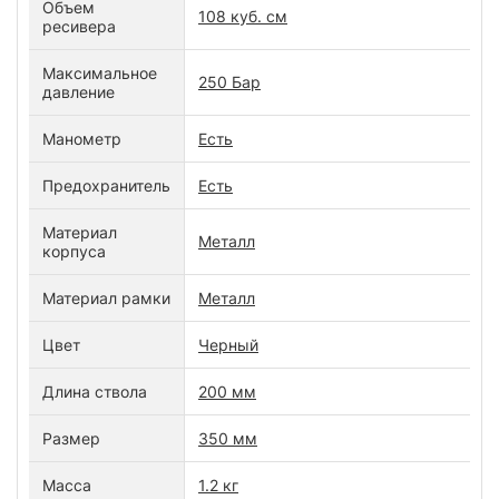
Объем
108 куб. см
ресивера
Максимальное
250 Бар
давление
Манометр
Есть
Предохранитель
Есть
Материал
Металл
корпуса
Материал рамки
Металл
Цвет
Черный
Длина ствола
200 мм
Размер
350 мм
Масса
1.2 кг