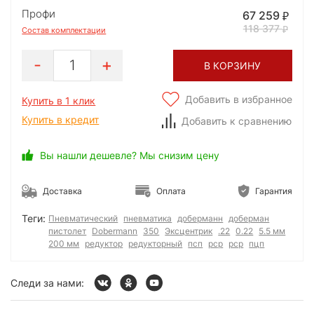
Профи
67 259
118 377
Состав комплектации
1
В КОРЗИНУ
Добавить в избранное
Купить в 1 клик
Купить в кредит
Добавить к сравнению
Вы нашли дешевле? Мы снизим цену
Доставка
Оплата
Гарантия
Теги:
Пневматический
пневматика
доберманн
доберман
пистолет
Dobermann
350
Эксцентрик
.22
0.22
5.5 мм
200 мм
редуктор
редукторный
псп
рср
pcp
пцп
Следи за нами: