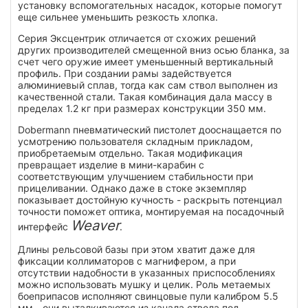
установку вспомогательных насадок, которые помогут
еще сильнее уменьшить резкость хлопка.
Серия Эксцентрик отличается от схожих решений
других производителей смещенной вниз осью бланка, за
счет чего оружие имеет уменьшенный вертикальный
профиль. При создании рамы задействуется
алюминиевый сплав, тогда как сам ствол выполнен из
качественной стали. Такая комбинация дала массу в
пределах 1.2 кг при размерах конструкции 350 мм.
Dobermann пневматический пистолет дооснащается по
усмотрению пользователя складным прикладом,
приобретаемым отдельно. Такая модификация
превращает изделие в мини-карабин с
соответствующим улучшением стабильности при
прицеливании. Однако даже в стоке экземпляр
показывает достойную кучность - раскрыть потенциал
точности поможет оптика, монтируемая на посадочный
Weaver
интерфейс
.
Длины рельсовой базы при этом хватит даже для
фиксации коллиматоров с магнифером, а при
отсутствии надобности в указанных приспособлениях
можно использовать мушку и целик. Роль метаемых
боеприпасов исполняют свинцовые пули калибром 5.5
мм - они выталкиваются из канала ствола под