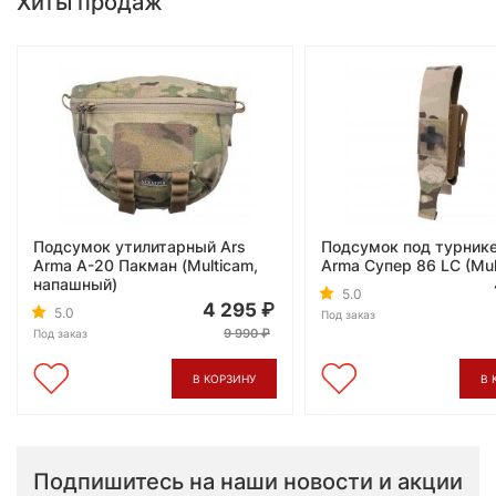
Хиты продаж
Подсумок утилитарный Ars
Подсумок под турнике
Arma А-20 Пакман (Multicam,
Arma Супер 86 LC (Mul
напашный)
5.0
4 295
5.0
Под заказ
9 990
Под заказ
В КОРЗИНУ
В 
Подпишитесь на наши новости и акции