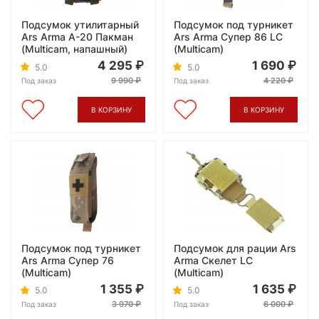
Подсумок утилитарный
Подсумок под турникет
Ars Arma А-20 Пакман
Ars Arma Супер 86 LC
(Multicam, напашный)
(Multicam)
4 295
1 690
5.0
5.0
9 990
4 220
Под заказ
Под заказ
В КОРЗИНУ
В КОРЗИНУ
Подсумок под турникет
Подсумок для рации Ars
Ars Arma Супер 76
Arma Скелет LC
(Multicam)
(Multicam)
1 355
1 635
5.0
5.0
3 970
6 000
Под заказ
Под заказ