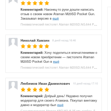
Комментарий:
Наконец-то руки дошли написать
отзыв о своем новом Ataman M20SD Pocket Gun.
Заказывал версию в
ещё
Пневматический пистолет Ataman M20SD.NG.644 Pocket Gun 6.35 мм (приклад, полнотел, бук, зеленый) купить в Москве и СПБ, цена 130000 руб. Доставка по РФ!
Николай Хамзин
8 дней назад 16:46
Комментарий:
Хочу поделиться впечатлениями о
своем новом приобретении — пистолете Ataman
M20SD Pocket Gun в
ещё
Пневматический пистолет Ataman M20SD.NG.644 Pocket Gun 6.35 мм (приклад, полнотел, бук, красный) купить в Москве и СПБ, цена 130000 руб. Доставка по РФ!
Любимов Иван Даниилович
10 дней назад 17:10
Комментарий:
Добрый день! Недавно получил
модератор для своего Атамана. Покупал винтовку
давно и модератор был
ещё
Саундмодератор Ataman КВП M2 (6.35 мм, карбон, ДТК) купить в Москве и СПБ, цена 12210 руб. Доставка по РФ!