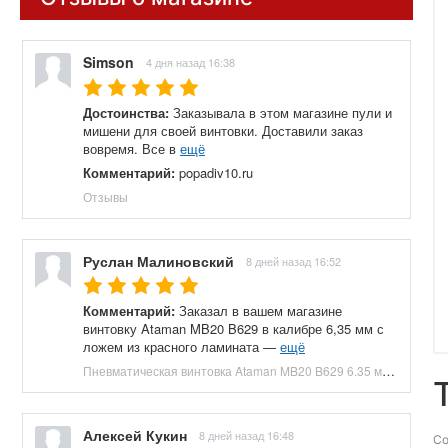
Simson
4 дня назад 16:38
Достоинства:
Заказывала в этом магазине пули и
мишени для своей винтовки. Доставили заказ
вовремя. Все в
ещё
Комментарий:
popadiv10.ru
Отзывы
Руслан Малиновский
8 дней назад 16:52
Комментарий:
Заказал в вашем магазине
винтовку Ataman MB20 B629 в калибре 6,35 мм с
ложем из красного ламината —
ещё
Пневматическая винтовка Ataman MB20 B629 6.35 мм (редуктор, под полнотел, колба, красный ламинат) купить в Москве и СПБ, цена 153100 руб. Доставка по РФ!
Алексей Кукин
8 дней назад 16:48
Со