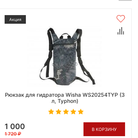
Акция
Рюкзак для гидратора Wisha WS20254TYP (3
л, Typhon)
1 000
В КОРЗИНУ
1 720