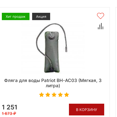
Хит продаж
Акция
Фляга для воды Patriot BH-AC03 (Мягкая, 3
литра)
1 251
В КОРЗИНУ
1 673