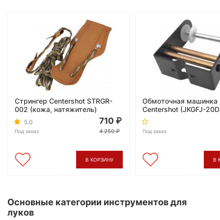
Стрингер Centershot STRGR-
Обмоточная машинка
002 (кожа, натяжитель)
Centershot (JKGFJ-20
710
5.0
4 250
Под заказ
Под заказ
В КОРЗИНУ
В 
Основные категории инструментов для
луков