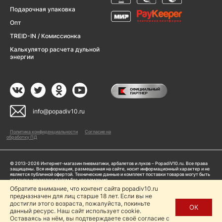
Подарочная упаковка
Опт
TREID-IN / Комиссионка
Калькулятор расчета дульной
энергии
info@popadiv10.ru
Политика конфиденциальности
Согласие на
обработку ПД
© 2013-2026 Интернет-магазин пневматики, арбалетов и луков – PopadiV10.ru. Все права
защищены. Вся информация, размещенная на сайте, носит информационный характер и не
является публичной офертой. Технические данные и комплект поставки товаров могут быть
изменены производителем без уведомления
ИП Жарук Александр Сергеевич, ОГРНИП: 314504704200042
Обратите внимание, что контент сайта popadiv10.ru
Пользуясь сайтом Popadiv10.ru, пользователь автоматически соглашается с условиями,
предназначен для лиц старше 18 лет. Если вы не
прописанными в
Политике конфиденциальности
достигли этого возраста, пожалуйста, покиньте
ОК
данный ресурс. Наш сайт использует cookie.
Копирование любой информации (тексты, фото, видео и др.) с сайта Popadiv10 запрещено,
за исключением наличия письменного согласия администрации сайта Popadiv10.
Оставаясь на нём, вы подтверждаете своё согласие с