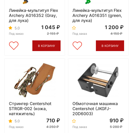
Линейка-мультитул Flex
Линейка-мультитул Flex
Archery A016352 (Gray,
Archery A016351 (green,
для лука)
для лука)
1 045
1 200
5.0
2 155
4 150
Под заказ
Под заказ
В КОРЗИНУ
В КОРЗИНУ
Стрингер Centershot
Обмоточная машинка
STRGR-002 (кожа,
Centershot (JKGFJ-
натяжитель)
20D6003)
710
910
5.0
4 250
5 280
Под заказ
Под заказ