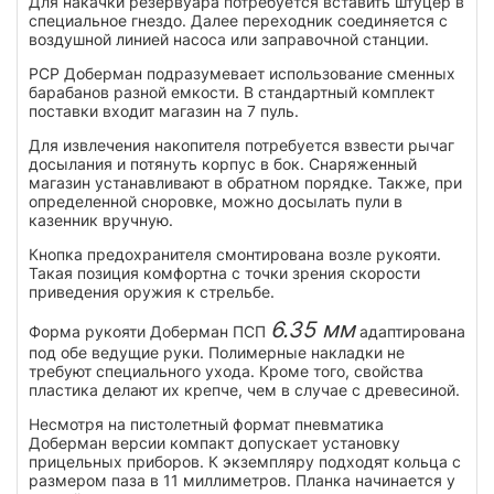
Для накачки резервуара потребуется вставить штуцер в
специальное гнездо. Далее переходник соединяется с
воздушной линией насоса или заправочной станции.
РСР Доберман подразумевает использование сменных
барабанов разной емкости. В стандартный комплект
поставки входит магазин на 7 пуль.
Для извлечения накопителя потребуется взвести рычаг
досылания и потянуть корпус в бок. Снаряженный
магазин устанавливают в обратном порядке. Также, при
определенной сноровке, можно досылать пули в
казенник вручную.
Кнопка предохранителя смонтирована возле рукояти.
Такая позиция комфортна с точки зрения скорости
приведения оружия к стрельбе.
6.35 мм
Форма рукояти Доберман ПСП
адаптирована
под обе ведущие руки. Полимерные накладки не
требуют специального ухода. Кроме того, свойства
пластика делают их крепче, чем в случае с древесиной.
Несмотря на пистолетный формат пневматика
Доберман версии компакт допускает установку
прицельных приборов. К экземпляру подходят кольца с
размером паза в 11 миллиметров. Планка начинается у