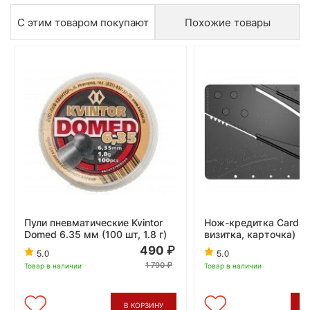
С этим товаром покупают
Похожие товары
Пули пневматические Kvintor
Нож-кредитка CardSh
Domed 6.35 мм (100 шт, 1.8 г)
визитка, карточка)
490
5.0
5.0
1 790
Товар в наличии
Товар в наличии
В КОРЗИНУ
В