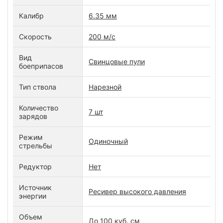
Калибр
6.35 мм
Скорость
200 м/c
Вид
Свинцовые пули
боеприпасов
Тип ствола
Нарезной
Количество
7 шт
зарядов
Режим
Одиночный
стрельбы
Редуктор
Нет
Источник
Ресивер высокого давления
энергии
Объем
До 100 куб. см