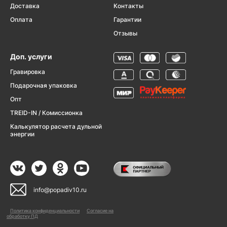
Доставка
Контакты
Оплата
Гарантии
Отзывы
Доп. услуги
Гравировка
Подарочная упаковка
Опт
TREID-IN / Комиссионка
Калькулятор расчета дульной
энергии
info@popadiv10.ru
Политика конфиденциальности
Согласие на
обработку ПД