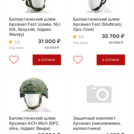
Баллистический шлем
Баллистический шлем
Арсенал Fast (олива, NIJ
Арсенал Fast (Multicam,
IIIA, безухий, подвес
Ops-Core)
Wendy)
35 700
5.0
31 000
5.0
49 980
Под заказ
43 200
Под заказ
В КОРЗИНУ
В КОРЗИНУ
Баллистический шлем
Защитный комплект
Арсенал ACH Mich (БР2,
Арсенал (наколенники,
olive, подвес Венди)
налокотники)