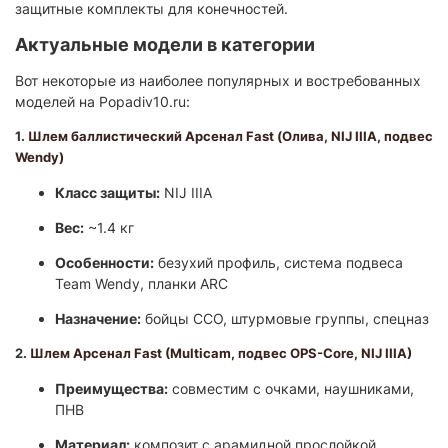
защитные комплекты для конечностей.
Актуальные модели в категории
Вот некоторые из наиболее популярных и востребованных
моделей на Popadiv10.ru:
1.
Шлем баллистический Арсенал Fast (Олива, NIJ IIIA, подвес
Wendy)
Класс защиты:
NIJ IIIA
Вес:
~1.4 кг
Особенности:
безухий профиль, система подвеса
Team Wendy, планки ARC
Назначение:
бойцы ССО, штурмовые группы, спецназ
2.
Шлем Арсенал Fast (Multicam, подвес OPS-Core, NIJ IIIA)
Преимущества:
совместим с очками, наушниками,
ПНВ
Материал:
композит с арамидной прослойкой