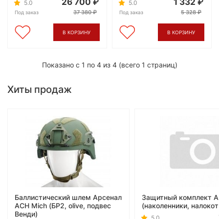
26 700
1 332
5.0
5.0
37 380
5 328
Под заказ
Под заказ
В КОРЗИНУ
В КОРЗИНУ
Показано с 1 по 4 из 4 (всего 1 страниц)
Хиты продаж
Баллистический шлем Арсенал
Защитный комплект А
ACH Mich (БР2, olive, подвес
(наколенники, налокот
Венди)
5.0