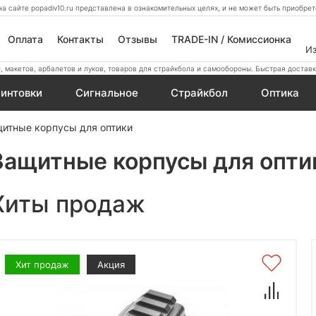
а сайте popadiv10.ru представлена в ознакомительных целях, и не может быть приобр
Оплата
Контакты
Отзывы
TRADE-IN / Комиссионка
И
 макетов, арбалетов и луков, товаров для страйкбола и самообороны. Быстрая доставк
интовки
Сигнальное
Страйкбол
Оптика
итные корпусы для оптики
Защитные корпусы для опти
Хиты продаж
Хит продаж
Акция