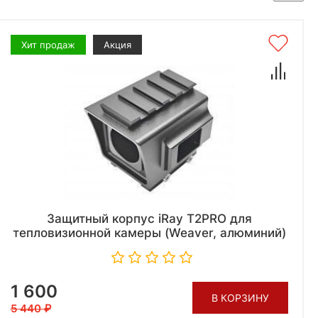
Хит продаж
Акция
Защитный корпус iRay T2PRO для
тепловизионной камеры (Weaver, алюминий)
1 600
В КОРЗИНУ
5 440