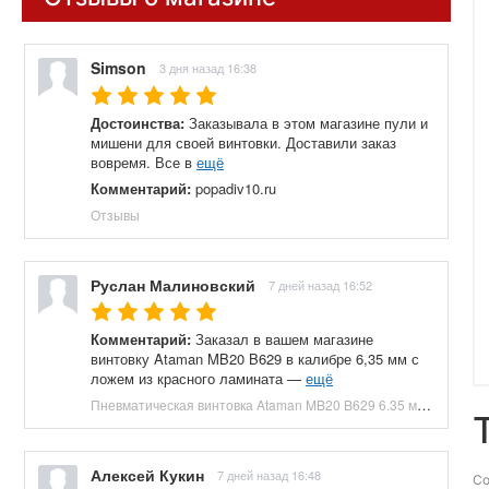
Simson
3 дня назад 16:38
Достоинства:
Заказывала в этом магазине пули и
мишени для своей винтовки. Доставили заказ
вовремя. Все в
ещё
Комментарий:
popadiv10.ru
Отзывы
Руслан Малиновский
7 дней назад 16:52
Комментарий:
Заказал в вашем магазине
винтовку Ataman MB20 B629 в калибре 6,35 мм с
ложем из красного ламината —
ещё
Пневматическая винтовка Ataman MB20 B629 6.35 мм (редуктор, под полнотел, колба, красный ламинат) купить в Москве и СПБ, цена 153100 руб. Доставка по РФ!
Алексей Кукин
7 дней назад 16:48
Со