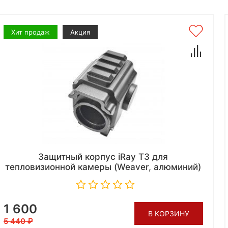
Хит продаж
Акция
Защитный корпус iRay T3 для
тепловизионной камеры (Weaver, алюминий)
1 600
В КОРЗИНУ
5 440