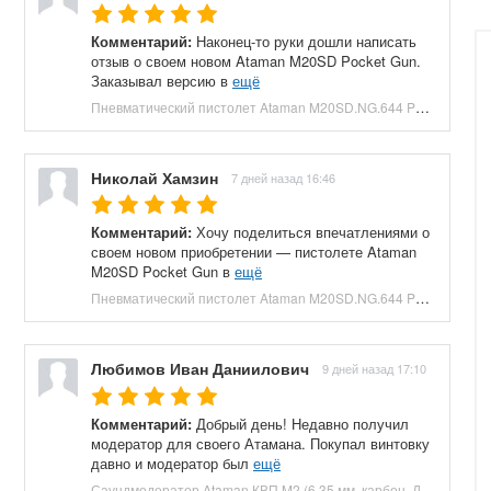
Комментарий:
Наконец-то руки дошли написать
отзыв о своем новом Ataman M20SD Pocket Gun.
Заказывал версию в
ещё
Пневматический пистолет Ataman M20SD.NG.644 Pocket Gun 6.35 мм (приклад, полнотел, бук, зеленый) купить в Москве и СПБ, цена 130000 руб. Доставка по РФ!
Николай Хамзин
7 дней назад 16:46
Комментарий:
Хочу поделиться впечатлениями о
своем новом приобретении — пистолете Ataman
M20SD Pocket Gun в
ещё
Пневматический пистолет Ataman M20SD.NG.644 Pocket Gun 6.35 мм (приклад, полнотел, бук, красный) купить в Москве и СПБ, цена 130000 руб. Доставка по РФ!
Любимов Иван Даниилович
9 дней назад 17:10
Комментарий:
Добрый день! Недавно получил
модератор для своего Атамана. Покупал винтовку
давно и модератор был
ещё
Саундмодератор Ataman КВП M2 (6.35 мм, карбон, ДТК) купить в Москве и СПБ, цена 12210 руб. Доставка по РФ!