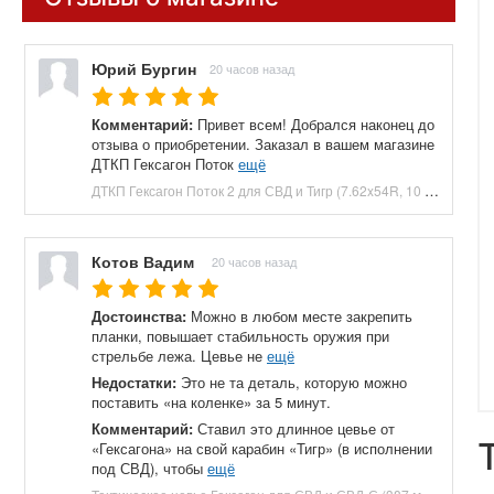
Юрий Бургин
20 часов назад
Комментарий:
Привет всем! Добрался наконец до
отзыва о приобретении. Заказал в вашем магазине
ДТКП Гексагон Поток
ещё
ДТКП Гексагон Поток 2 для СВД и Тигр (7.62x54R, 10 камер, 240 мм, банка, сталь) купить в Москве и СПБ, цена 16000 руб. Доставка по РФ!
Котов Вадим
20 часов назад
Достоинства:
Можно в любом месте закрепить
планки, повышает стабильность оружия при
стрельбе лежа. Цевье не
ещё
Недостатки:
Это не та деталь, которую можно
поставить «на коленке» за 5 минут.
Комментарий:
Ставил это длинное цевье от
«Гексагона» на свой карабин «Тигр» (в исполнении
под СВД), чтобы
ещё