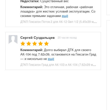
Недостатки:
Существенный вес
Комментарий:
Это отличная, рабочая «рабочая
лошадка» для жестких условий эксплуатации. Со
своими прямыми задачами
ещё
ДТКП Гексагон Поток 2 для АК-12 Gen 1/2 (5.45x39 мм, байонет, 190 мм, 7 камер, банка, сталь) купить в Москве и СПБ, цена 10500 руб. Доставка по РФ!
Сергей Суздальцев
20 часов назад
Комментарий:
Долго выбирал ДТК для своего
АК-104 под 7.62х39, остановился на Гексагон Град
— и нисколько не
ещё
ДТКП Гексагон Град для АК-103 и АК-104 (7.62x39 мм, M24x1.5, 200 мм, 7 камер, банка, сталь) купить в Москве и СПБ, цена 29250 руб. Доставка по РФ!