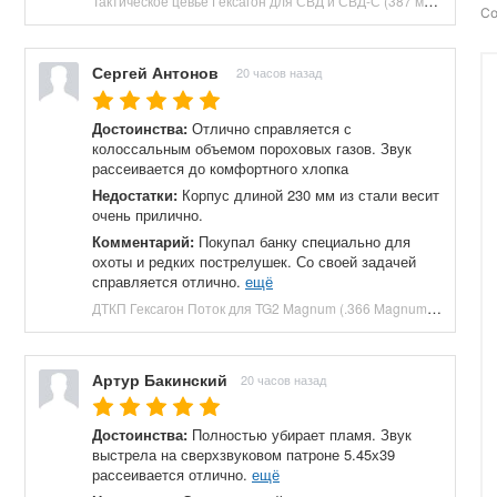
Тактическое цевье Гексагон для СВД и СВД-С (387 мм, Д16Т) купить в Москве и СПБ, цена 16900 руб. Доставка по РФ!
Со
Сергей Антонов
20 часов назад
Достоинства:
Отлично справляется с
колоссальным объемом пороховых газов. Звук
рассеивается до комфортного хлопка
Недостатки:
Корпус длиной 230 мм из стали весит
очень прилично.
Комментарий:
Покупал банку специально для
охоты и редких пострелушек. Со своей задачей
справляется отлично.
ещё
ДТКП Гексагон Поток для TG2 Magnum (.366 Magnum, M24x1.5, 230 мм, банка) купить в Москве и СПБ, цена 27040 руб. Доставка по РФ!
Артур Бакинский
20 часов назад
Достоинства:
Полностью убирает пламя. Звук
выстрела на сверхзвуковом патроне 5.45х39
рассеивается отлично.
ещё