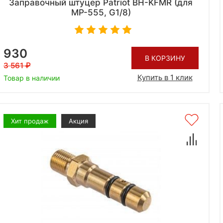
Заправочный штуцер Patriot BH-KFMR (для
МР-555, G1/8)
930
В КОРЗИНУ
3 561
Купить в 1 клик
Товар в наличии
Хит продаж
Акция