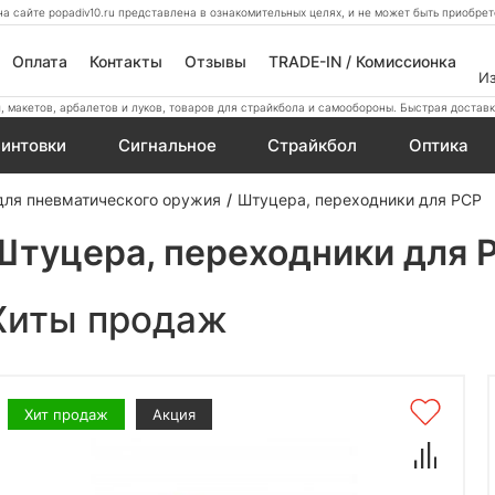
а сайте popadiv10.ru представлена в ознакомительных целях, и не может быть приобр
Оплата
Контакты
Отзывы
TRADE-IN / Комиссионка
И
 макетов, арбалетов и луков, товаров для страйкбола и самообороны. Быстрая доставк
интовки
Сигнальное
Страйкбол
Оптика
для пневматического оружия
Штуцера, переходники для PCP
Штуцера, переходники для 
Хиты продаж
Хит продаж
Акция