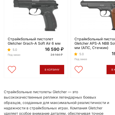
Страйкбольный пистолет
Страйкбольный писто
Gletcher Grach-A Soft Air 6 мм
Gletcher APS-A NBB Sof
мм (АПС, Стечкин)
16 590
5.0
1
5.0
24 144
Под заказ
Под заказ
В КОРЗИНУ
В 
Страйкбольные пистолеты Gletcher — это
высококачественные реплики легендарных боевых
образцов, созданные для максимальной реалистичности и
надежности в страйкбольных играх. Компания Gletcher
уделяет особое внимание деталям, обеспечивая точное