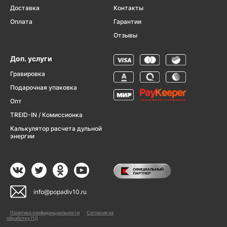
Доставка
Контакты
Оплата
Гарантии
Отзывы
Доп. услуги
Гравировка
Подарочная упаковка
Опт
TREID-IN / Комиссионка
Калькулятор расчета дульной
энергии
info@popadiv10.ru
Политика конфиденциальности
Согласие на
обработку ПД