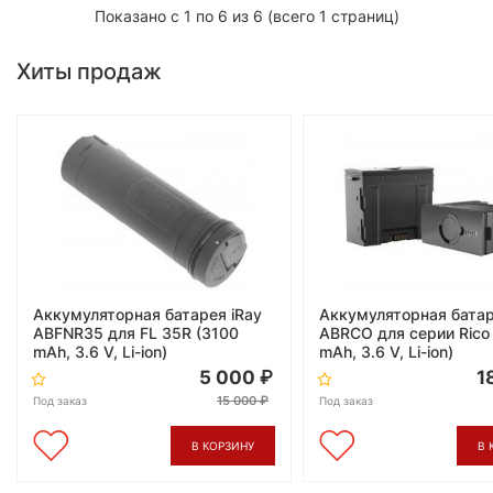
Показано с 1 по 6 из 6 (всего 1 страниц)
Хиты продаж
Аккумуляторная батарея iRay
Аккумуляторная батар
ABFNR35 для FL 35R (3100
ABRCO для серии Rico
mAh, 3.6 V, Li-ion)
mAh, 3.6 V, Li-ion)
5 000
1
15 000
Под заказ
Под заказ
В КОРЗИНУ
В 