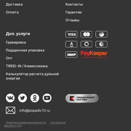
Доставка
Контакты
Оплата
Гарантии
Отзывы
Доп. услуги
Гравировка
Подарочная упаковка
Опт
TREID-IN / Комиссионка
Калькулятор расчета дульной
энергии
info@popadiv10.ru
Политика конфиденциальности
Согласие на
обработку ПД