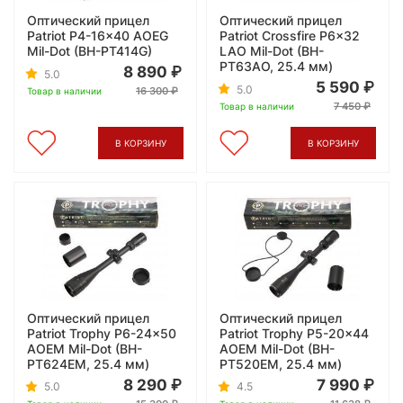
Оптический прицел
Оптический прицел
Patriot P4-16x40 AOEG
Patriot Crossfire P6x32
Mil-Dot (BH-PT414G)
LAO Mil-Dot (BH-
PT63AO, 25.4 мм)
8 890
5.0
5 590
5.0
16 300
Товар в наличии
7 450
Товар в наличии
В КОРЗИНУ
В КОРЗИНУ
Оптический прицел
Оптический прицел
Patriot Trophy P6-24x50
Patriot Trophy P5-20x44
AOEM Mil-Dot (BH-
AOEM Mil-Dot (BH-
PT624EM, 25.4 мм)
PT520EM, 25.4 мм)
8 290
7 990
5.0
4.5