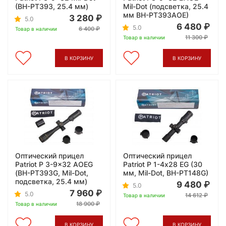
(BH-PT393, 25.4 мм)
Mil-Dot (подсветка, 25.4
мм BH-PT393AOE)
3 280
5.0
6 480
5.0
6 400
Товар в наличии
11 300
Товар в наличии
В КОРЗИНУ
В КОРЗИНУ
Оптический прицел
Оптический прицел
Patriot P 3-9x32 AOEG
Patriot P 1-4х28 EG (30
(BH-PT393G, Mil-Dot,
мм, Mil-Dot, BH-PT148G)
подсветка, 25.4 мм)
9 480
5.0
7 960
5.0
14 612
Товар в наличии
18 900
Товар в наличии
В КОРЗИНУ
В КОРЗИНУ