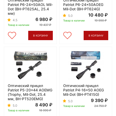
Оптический прицел
Оптический прицел
Patriot P6-24x50AOL Mil-
Patriot P6-24x50AOEG
Dot (BH-PT625AL, 25.4
Mil-Dot (BH-PT624G)
мм)
10 480
5.0
6 980
4.5
19 990
Товар в наличии
19 437
Товар в наличии
В КОРЗИНУ
В КОРЗИНУ
Оптический прицел
Оптический прицел
Patriot P5-20x44 AOEMG
Patriot P4-16x50 AOEG
(Trophy, Mil-Dot, 25.4
Mil-Dot (BH-PT415G)
мм, BH-PT520EMG)
9 390
5.0
8 490
5.0
24 750
Товар в наличии
18 990
Товар в наличии