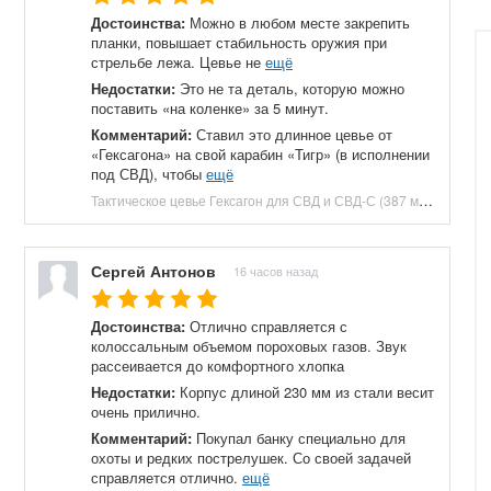
Достоинства:
Можно в любом месте закрепить
планки, повышает стабильность оружия при
стрельбе лежа. Цевье не
ещё
Недостатки:
Это не та деталь, которую можно
поставить «на коленке» за 5 минут.
Комментарий:
Ставил это длинное цевье от
«Гексагона» на свой карабин «Тигр» (в исполнении
под СВД), чтобы
ещё
Тактическое цевье Гексагон для СВД и СВД-С (387 мм, Д16Т) купить в Москве и СПБ, цена 16900 руб. Доставка по РФ!
Сергей Антонов
16 часов назад
Достоинства:
Отлично справляется с
колоссальным объемом пороховых газов. Звук
рассеивается до комфортного хлопка
Недостатки:
Корпус длиной 230 мм из стали весит
очень прилично.
Комментарий:
Покупал банку специально для
охоты и редких пострелушек. Со своей задачей
справляется отлично.
ещё