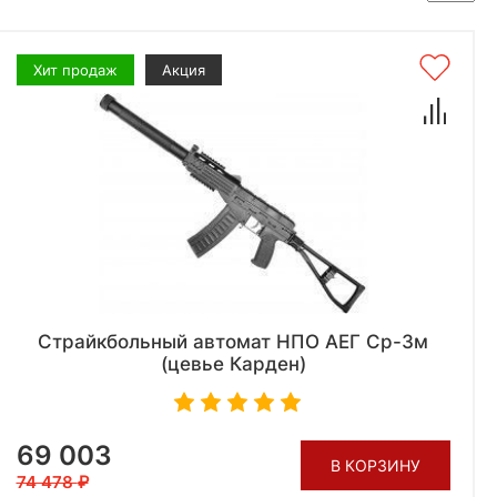
Хит продаж
Акция
Страйкбольный автомат НПО АЕГ Ср-3м
(цевье Карден)
69 003
В КОРЗИНУ
74 478