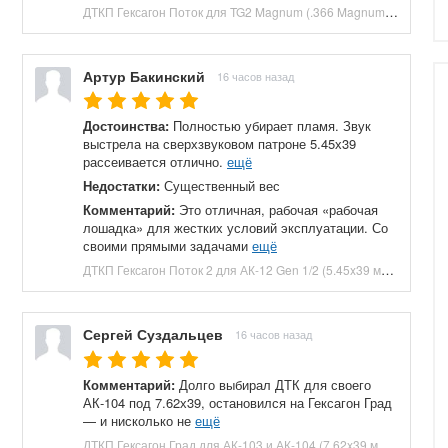
ДТКП Гексагон Поток для TG2 Magnum (.366 Magnum, M24x1.5, 230 мм, банка) купить в Москве и СПБ, цена 27040 руб. Доставка по РФ!
Артур Бакинский
16 часов назад
Достоинства:
Полностью убирает пламя. Звук
выстрела на сверхзвуковом патроне 5.45х39
рассеивается отлично.
ещё
Недостатки:
Существенный вес
Комментарий:
Это отличная, рабочая «рабочая
лошадка» для жестких условий эксплуатации. Со
своими прямыми задачами
ещё
ДТКП Гексагон Поток 2 для АК-12 Gen 1/2 (5.45x39 мм, байонет, 190 мм, 7 камер, банка, сталь) купить в Москве и СПБ, цена 10500 руб. Доставка по РФ!
Сергей Суздальцев
16 часов назад
Комментарий:
Долго выбирал ДТК для своего
АК-104 под 7.62х39, остановился на Гексагон Град
— и нисколько не
ещё
ДТКП Гексагон Град для АК-103 и АК-104 (7.62x39 мм, M24x1.5, 200 мм, 7 камер, банка, сталь) купить в Москве и СПБ, цена 29250 руб. Доставка по РФ!