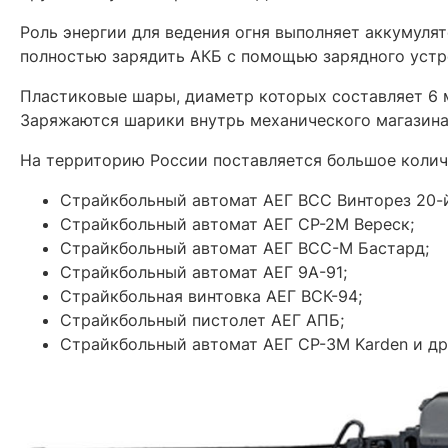
Роль энергии для ведения огня выполняет аккумуля
полностью зарядить АКБ с помощью зарядного устр
Пластиковые шары, диаметр которых составляет 6 
Заряжаются шарики внутрь механического магазина
На территорию России поставляется большое количе
Страйкбольный автомат АЕГ ВСС Винторез 20-й
Страйкбольный автомат АЕГ СР-2М Вереск;
Страйкбольный автомат АЕГ ВСС-М Бастард;
Страйкбольный автомат АЕГ 9А-91;
Страйкбольная винтовка АЕГ ВСК-94;
Страйкбольный пистолет АЕГ АПБ;
Страйкбольный автомат АЕГ СР-3М Karden и др