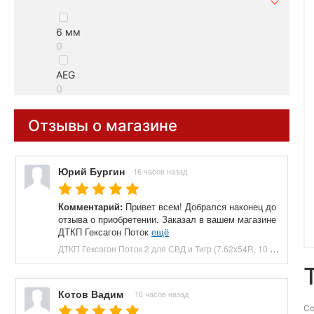
6 мм
0
AEG
0
Отзывы о магазине
Юрий Бургин
16 часов назад
Комментарий:
Привет всем! Добрался наконец до
отзыва о приобретении. Заказал в вашем магазине
ДТКП Гексагон Поток
ещё
ДТКП Гексагон Поток 2 для СВД и Тигр (7.62x54R, 10 камер, 240 мм, банка, сталь) купить в Москве и СПБ, цена 16000 руб. Доставка по РФ!
Котов Вадим
16 часов назад
Со