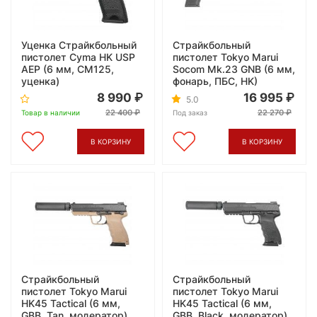
Уценка Страйкбольный
Страйкбольный
пистолет Cyma HK USP
пистолет Tokyo Marui
AEP (6 мм, CM125,
Socom Mk.23 GNB (6 мм,
уценка)
фонарь, ПБС, HK)
8 990
16 995
5.0
22 400
22 270
Товар в наличии
Под заказ
В КОРЗИНУ
В КОРЗИНУ
Страйкбольный
Страйкбольный
пистолет Tokyo Marui
пистолет Tokyo Marui
HK45 Tactical (6 мм,
HK45 Tactical (6 мм,
GBB, Tan, модератор)
GBB, Black, модератор)