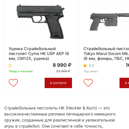
Уценка Страйкбольный
Страйкбольный писто
пистолет Cyma HK USP AEP (6
Tokyo Marui Socom Mk
мм, CM125, уценка)
(6 мм, фонарь, ПБС, H
8 990
1
5.0
22 400
Товар в наличии
Под заказ
В КОРЗИНУ
В 
Страйкбольные пистолеты HK (Heckler & Koch) — это
высококачественные реплики легендарного немецкого
оружия, созданные для реалистичной и увлекательной
игры в страйкбол. Они сочетают в себе точность,