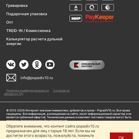
Гравировка
Подарочная упаковка
Опт
TREID-IN / Комиссионка
Калькулятор расчета дульной
энергии
info@popadiv10.ru
Политика конфиденциальности
Согласие на
обработку ПД
© 2013-2026 Интернет-магазин пневматики, арбалетов и луков – PopadiV10.ru. Все права
защищены. Вся информация, размещенная на сайте, носит информационный характер и не
является публичной офертой. Технические данные и комплект поставки товаров могут быть
изменены производителем без уведомления
ИП Жарук Александр Сергеевич, ОГРНИП: 314504704200042
Обратите внимание, что контент сайта popadiv10.ru
предназначен для лиц старше 18 лет. Если вы не
Пользуясь сайтом Popadiv10.ru, пользователь автоматически соглашается с условиями,
прописанными в
Политике конфиденциальности
достигли этого возраста, пожалуйста, покиньте
ОК