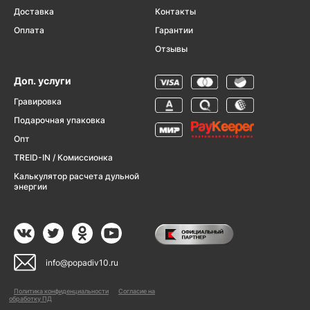
Доставка
Контакты
Оплата
Гарантии
Отзывы
Доп. услуги
Гравировка
Подарочная упаковка
Опт
TREID-IN / Комиссионка
Калькулятор расчета дульной
энергии
info@popadiv10.ru
Политика конфиденциальности
Согласие на
обработку ПД