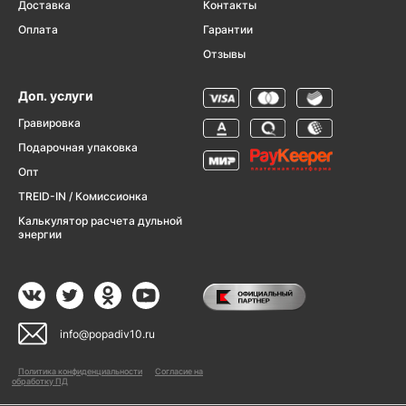
Доставка
Контакты
Оплата
Гарантии
Отзывы
Доп. услуги
Гравировка
Подарочная упаковка
Опт
TREID-IN / Комиссионка
Калькулятор расчета дульной
энергии
info@popadiv10.ru
Политика конфиденциальности
Согласие на
обработку ПД