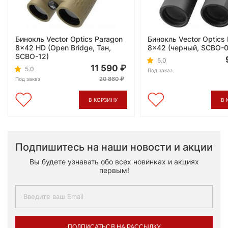
Бинокль Vector Optics Paragon
Бинокль Vector Optics
8x42 HD (Open Bridge, Тан,
8x42 (черный, SCBO-0
SCBO-12)
5.0
11 590
5.0
Под заказ
20 860
Под заказ
В КОРЗИНУ
В 
Подпишитесь на наши новости и акции
Вы будете узнавать обо всех новинках и акциях
первым!
ПОДПИСАТЬСЯ НА РАССЫЛКУ