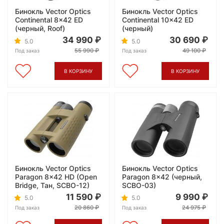
Бинокль Vector Optics
Бинокль Vector Optics
Continental 8x42 ED
Continental 10x42 ED
(черный, Roof)
(черный)
34 990
30 690
5.0
5.0
55 990
49 100
Под заказ
Под заказ
В КОРЗИНУ
В КОРЗИНУ
Бинокль Vector Optics
Бинокль Vector Optics
Paragon 8x42 HD (Open
Paragon 8x42 (черный,
Bridge, Тан, SCBO-12)
SCBO-03)
11 590
9 990
5.0
5.0
20 860
24 975
Под заказ
Под заказ