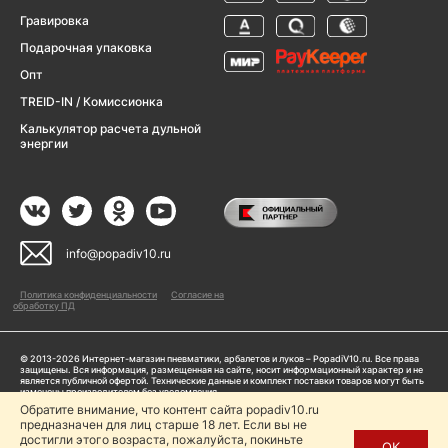
Гравировка
Подарочная упаковка
Опт
TREID-IN / Комиссионка
Калькулятор расчета дульной
энергии
info@popadiv10.ru
Политика конфиденциальности
Согласие на
обработку ПД
© 2013-2026 Интернет-магазин пневматики, арбалетов и луков – PopadiV10.ru. Все права
защищены. Вся информация, размещенная на сайте, носит информационный характер и не
является публичной офертой. Технические данные и комплект поставки товаров могут быть
изменены производителем без уведомления
ИП Жарук Александр Сергеевич, ОГРНИП: 314504704200042
Обратите внимание, что контент сайта popadiv10.ru
Пользуясь сайтом Popadiv10.ru, пользователь автоматически соглашается с условиями,
предназначен для лиц старше 18 лет. Если вы не
прописанными в
Политике конфиденциальности
достигли этого возраста, пожалуйста, покиньте
ОК