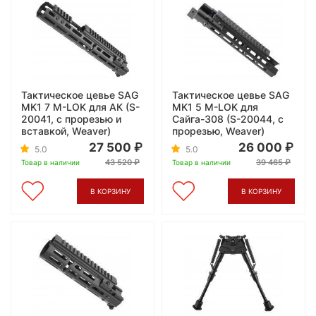
Тактическое цевье SAG
Тактическое цевье SAG
MK1 7 М-LOK для АК (S-
MK1 5 М-LOK для
20041, с прорезью и
Сайга-308 (S-20044, с
вставкой, Weaver)
прорезью, Weaver)
27 500
26 000
5.0
5.0
43 520
39 465
Товар в наличии
Товар в наличии
В КОРЗИНУ
В КОРЗИНУ