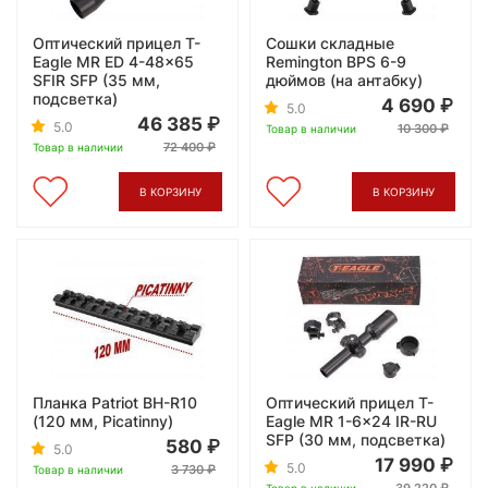
Оптический прицел T-
Сошки складные
Eagle MR ED 4-48x65
Remington BPS 6-9
SFIR SFP (35 мм,
дюймов (на антабку)
подсветка)
4 690
5.0
46 385
5.0
10 300
Товар в наличии
72 400
Товар в наличии
В КОРЗИНУ
В КОРЗИНУ
Планка Patriot BH-R10
Оптический прицел T-
(120 мм, Picatinny)
Eagle MR 1-6x24 IR-RU
SFP (30 мм, подсветка)
580
5.0
17 990
5.0
3 730
Товар в наличии