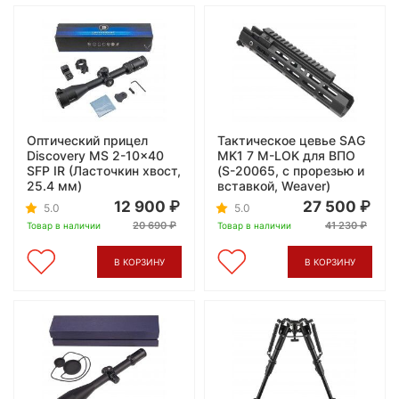
Оптический прицел
Тактическое цевье SAG
Discovery MS 2-10x40
MK1 7 М-LOK для ВПО
SFP IR (Ласточкин хвост,
(S-20065, с прорезью и
25.4 мм)
вставкой, Weaver)
12 900
27 500
5.0
5.0
20 690
41 230
Товар в наличии
Товар в наличии
В КОРЗИНУ
В КОРЗИНУ