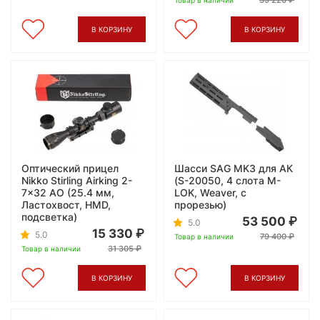
39 220
Товар в наличии
В КОРЗИНУ
В КОРЗИНУ
Оптический прицел
Шасси SAG MK3 для АК
Nikko Stirling Airking 2-
(S-20050, 4 слота M-
7x32 АО (25.4 мм,
LOK, Weaver, с
Ластохвост, HMD,
прорезью)
подсветка)
53 500
5.0
15 330
5.0
79 400
Товар в наличии
31 305
Товар в наличии
В КОРЗИНУ
В КОРЗИНУ