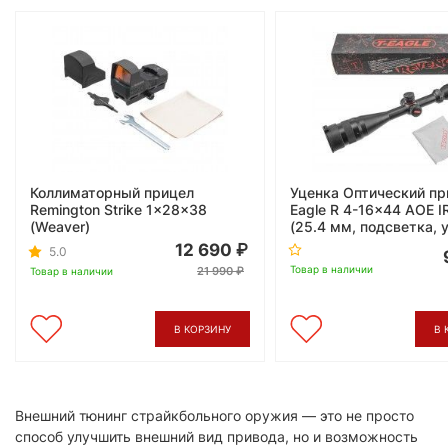
Коллиматорный прицел
Уценка Оптический пр
Remington Strike 1x28x38
Eagle R 4-16x44 AOE I
(Weaver)
(25.4 мм, подсветка, 
12 690
5.0
Товар в наличии
21 990
Товар в наличии
В КОРЗИНУ
В 
Внешний тюнинг страйкбольного оружия — это не просто
способ улучшить внешний вид привода, но и возможность