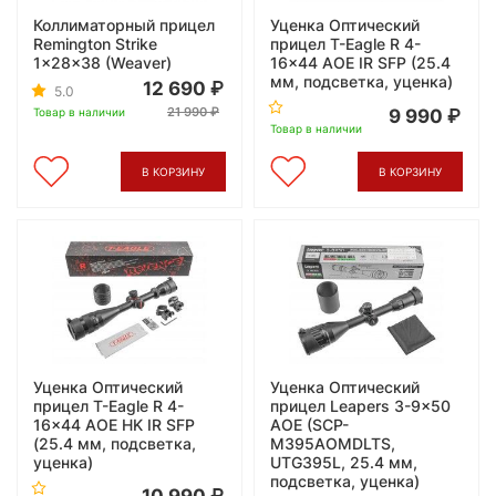
Коллиматорный прицел
Уценка Оптический
Remington Strike
прицел T-Eagle R 4-
1x28x38 (Weaver)
16x44 AOE IR SFP (25.4
мм, подсветка, уценка)
12 690
5.0
21 990
9 990
Товар в наличии
Товар в наличии
В КОРЗИНУ
В КОРЗИНУ
Уценка Оптический
Уценка Оптический
прицел T-Eagle R 4-
прицел Leapers 3-9x50
16x44 AOE HK IR SFP
AOE (SCP-
(25.4 мм, подсветка,
M395AOMDLTS,
уценка)
UTG395L, 25.4 мм,
подсветка, уценка)