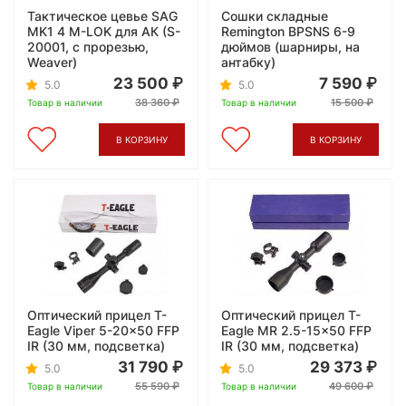
Тактическое цевье SAG
Сошки складные
MK1 4 M-LOK для АК (S-
Remington BPSNS 6-9
20001, с прорезью,
дюймов (шарниры, на
Weaver)
антабку)
23 500
7 590
5.0
5.0
38 360
15 500
Товар в наличии
Товар в наличии
В КОРЗИНУ
В КОРЗИНУ
Оптический прицел T-
Оптический прицел T-
Eagle Viper 5-20x50 FFP
Eagle MR 2.5-15x50 FFP
IR (30 мм, подсветка)
IR (30 мм, подсветка)
31 790
29 373
5.0
5.0
55 590
49 600
Товар в наличии
Товар в наличии