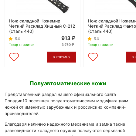
Нож складной Ножемир
Нож складной Ножем
Четкий Расклад Хищный C-212
Четкий Расклад Фант
(сталь 440)
(сталь 440)
913
5.0
5.0
3 750
Товар в наличии
Товар в наличии
В КОРЗИНУ
В 
Полуавтоматические ножи
Представленный раздел нашего официального сайта
Попадив10 посвящен полуавтоматическим модификациям
ножей от именитых зарубежных и российских компаний-
производителей.
Благодаря наличию надежного механизма и замка такие
разновидности холодного оружия пользуются серьезной