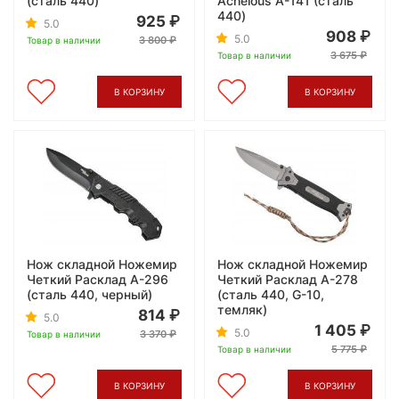
(сталь 440)
Achelous A-141 (сталь
440)
925
5.0
908
5.0
3 800
Товар в наличии
3 675
Товар в наличии
В КОРЗИНУ
В КОРЗИНУ
Нож складной Ножемир
Нож складной Ножемир
Четкий Расклад A-296
Четкий Расклад A-278
(сталь 440, черный)
(сталь 440, G-10,
темляк)
814
5.0
1 405
5.0
3 370
Товар в наличии
5 775
Товар в наличии
В КОРЗИНУ
В КОРЗИНУ