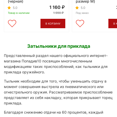
(черная)
размер M)
1 160
5.0
5.0
1 990
Товар в наличии
Под заказ
В КОРЗИНУ
В 
Затыльники для приклада
Представленный раздел нашего официального интернет-
магазина Попадив10 посвящен многочисленным
модификациям таких приспособлений, как тыльники для
приклада оружейного.
Тыльник необходим для того, чтобы уменьшить отдачу в
момент совершения выстрела из пневматического или
огнестрельного оружия. Рассматриваемое приспособление
представляет из себя накладку, которая прикрывает торец
приклада.
Благодаря снижению отдачи на 60 процентов, каждый