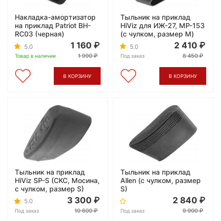
Накладка-амортизатор
Тыльник на приклад
на приклад Patriot BH-
HiViz для ИЖ-27, МР-153
RC03 (черная)
(с чулком, размер M)
1 160
2 410
5.0
5.0
1 990
8 450
Товар в наличии
Под заказ
В КОРЗИНУ
В КОРЗИНУ
Тыльник на приклад
Тыльник на приклад
HiViz SP-S (СКС, Мосина,
Allen (с чулком, размер
с чулком, размер S)
S)
3 300
2 840
5.0
10 600
9 900
Под заказ
Под заказ