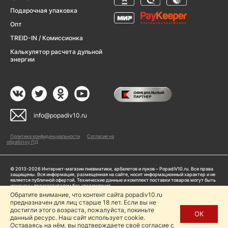
Подарочная упаковка
Опт
TREID-IN / Комиссионка
Калькулятор расчета дульной
энергии
info@popadiv10.ru
Политика конфиденциальности
Согласие на
обработку ПД
© 2013-2026 Интернет-магазин пневматики, арбалетов и луков – PopadiV10.ru. Все права
защищены. Вся информация, размещенная на сайте, носит информационный характер и не
является публичной офертой. Технические данные и комплект поставки товаров могут быть
изменены производителем без уведомления
ИП Жарук Александр Сергеевич, ОГРНИП: 314504704200042
Обратите внимание, что контент сайта popadiv10.ru
предназначен для лиц старше 18 лет. Если вы не
Пользуясь сайтом Popadiv10.ru, пользователь автоматически соглашается с условиями,
прописанными в
Политике конфиденциальности
достигли этого возраста, пожалуйста, покиньте
ОК
данный ресурс. Наш сайт использует cookie.
Копирование любой информации (тексты, фото, видео и др.) с сайта Popadiv10 запрещено,
за исключением наличия письменного согласия администрации сайта Popadiv10.
Оставаясь на нём, вы подтверждаете своё согласие с