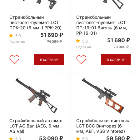
Страйкбольный
Страйкбольный
пистолет-пулемет LCT
пистолет-пулемет LCT
ППК-20 (6 мм, LPPK-20)
ПП-19-01 Витязь (6 мм,
PP-19-01)
51 690
5.0
51 690
5.0
74 250
Под заказ
73 900
Под заказ
В КОРЗИНУ
В КОРЗИНУ
Страйкбольный автомат
Страйкбольная винтовка
LCT АС Вал (AEG, 6 мм,
LCT ВСС Винторез (6
AS Val)
мм, АЕГ, VSS Vintorez)
53 090
59 590
5.0
5.0