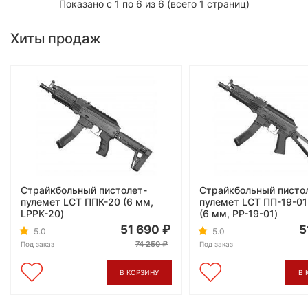
Показано с 1 по 6 из 6 (всего 1 страниц)
Хиты продаж
Страйкбольный пистолет-
Страйкбольный писто
пулемет LCT ППК-20 (6 мм,
пулемет LCT ПП-19-01
LPPK-20)
(6 мм, PP-19-01)
51 690
5
5.0
5.0
74 250
Под заказ
Под заказ
В КОРЗИНУ
В 