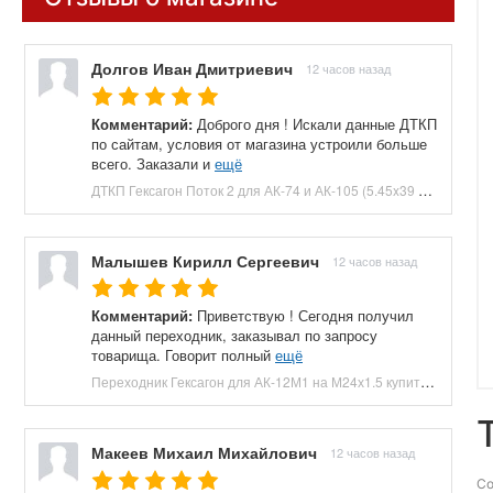
Долгов Иван Дмитриевич
12 часов назад
Комментарий:
Доброго дня ! Искали данные ДТКП
по сайтам, условия от магазина устроили больше
всего. Заказали и
ещё
ДТКП Гексагон Поток 2 для АК-74 и АК-105 (5.45x39 мм, M24x1.5, 170 мм, 7 камер, банка, сталь) купить в Москве и СПБ, цена 9900 руб. Доставка по РФ!
Малышев Кирилл Сергеевич
12 часов назад
Комментарий:
Приветствую ! Сегодня получил
данный переходник, заказывал по запросу
товарища. Говорит полный
ещё
Переходник Гексагон для АК-12М1 на М24х1.5 купить в Москве и СПБ, цена 4900 руб. Доставка по РФ!
Макеев Михаил Михайлович
12 часов назад
Со