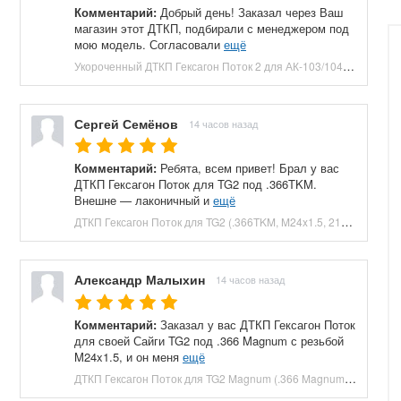
Комментарий:
Добрый день! Заказал через Ваш
магазин этот ДТКП, подбирали с менеджером под
мою модель. Согласовали
ещё
Укороченный ДТКП Гексагон Поток 2 для АК-103/104 (M24x1.5, 7.62x39, 5 камер, сталь, 120 мм) купить в Москве и СПБ, цена 8800 руб. Доставка по РФ!
Сергей Семёнов
14 часов назад
Комментарий:
Ребята, всем привет! Брал у вас
ДТКП Гексагон Поток для TG2 под .366TKM.
Внешне — лаконичный и
ещё
ДТКП Гексагон Поток для TG2 (.366TKM, M24x1.5, 210 мм, банка) купить в Москве и СПБ, цена 23660 руб. Доставка по РФ!
Александр Малыхин
14 часов назад
Комментарий:
Заказал у вас ДТКП Гексагон Поток
для своей Сайги TG2 под .366 Magnum с резьбой
M24x1.5, и он меня
ещё
ДТКП Гексагон Поток для TG2 Magnum (.366 Magnum, M24x1.5, 230 мм, банка) купить в Москве и СПБ, цена 27040 руб. Доставка по РФ!