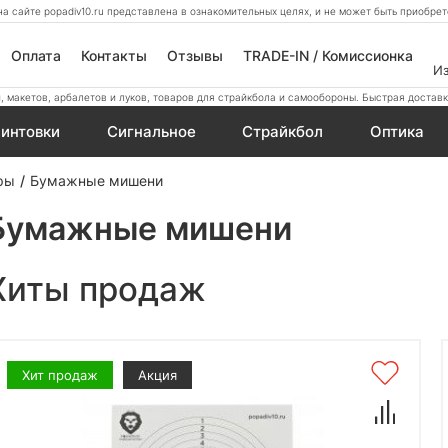
а сайте popadiv10.ru представлена в ознакомительных целях, и не может быть приобр
Оплата
Контакты
Отзывы
TRADE-IN / Комиссионка
И
 макетов, арбалетов и луков, товаров для страйкбола и самообороны. Быстрая доставк
интовки
Сигнальное
Страйкбол
Оптика
ры
Бумажные мишени
Бумажные мишени
Хиты продаж
Хит продаж
Акция