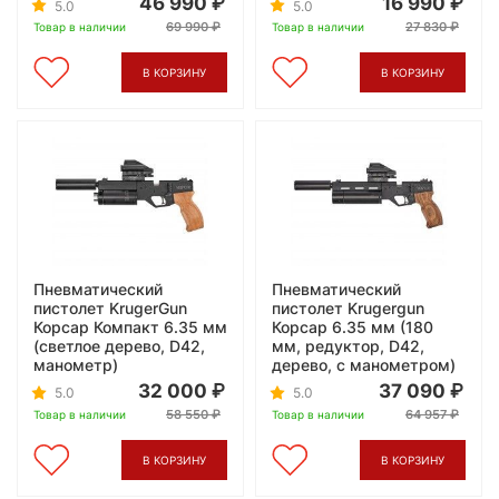
46 990
16 990
5.0
5.0
69 990
27 830
Товар в наличии
Товар в наличии
В КОРЗИНУ
В КОРЗИНУ
Пневматический
Пневматический
пистолет KrugerGun
пистолет Krugergun
Корсар Компакт 6.35 мм
Корсар 6.35 мм (180
(светлое дерево, D42,
мм, редуктор, D42,
манометр)
дерево, с манометром)
32 000
37 090
5.0
5.0
58 550
64 957
Товар в наличии
Товар в наличии
В КОРЗИНУ
В КОРЗИНУ