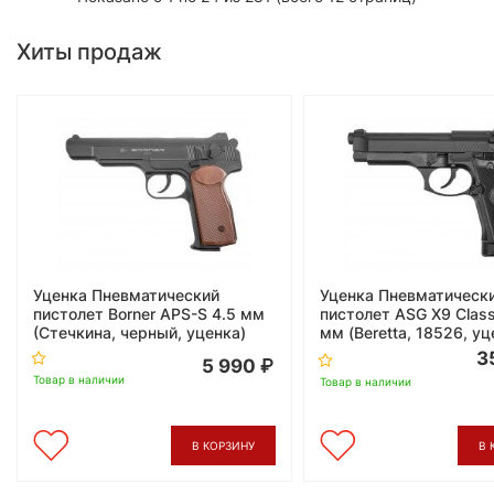
Хиты продаж
Уценка Пневматический
Уценка Пневматическ
пистолет Borner APS-S 4.5 мм
пистолет ASG X9 Class
(Стечкина, черный, уценка)
мм (Beretta, 18526, уц
3
5 990
Товар в наличии
Товар в наличии
В КОРЗИНУ
В 