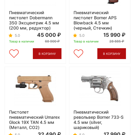
Пневматический
Пневматический
пистолет Dobermann
пистолет Borner APS
350 Эксцентрик 4.5 мм
Blowback 4.5 мм
(200 мм, редуктор)
(черный, Стечкин)
45 000
15 990
5.0
5.0
68 900
28 885
Товар в наличии
Товар в наличии
В КОРЗИНУ
В КОРЗИНУ
Пистолет
Пневматический
пневматический Umarex
револьвер Borner 733-S
Glock 19X TAN 4.5 мм
4.5 мм (silver,
(Металл, CO2)
шариковый)
32 490
17 990
5.0
5.0