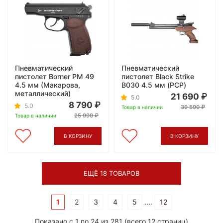
Пневматический
Пневматический
пистолет Borner PM 49
пистолет Black Strike
4.5 мм (Макарова,
B030 4.5 мм (PCP)
металлический)
21 690
5.0
8 790
5.0
39 590
Товар в наличии
25 990
Товар в наличии
В КОРЗИНУ
В КОРЗИНУ
ЕЩЁ 18 ТОВАРОВ
1
2
3
4
5
....
12
Показано с 1 по 24 из 281 (всего 12 страниц)