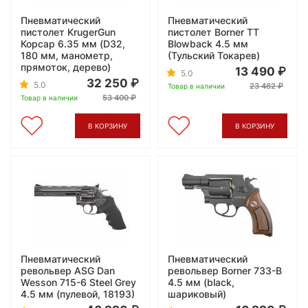
Пневматический
Пневматический
пистолет KrugerGun
пистолет Borner TT
Корсар 6.35 мм (D32,
Blowback 4.5 мм
180 мм, манометр,
(Тульский Токарев)
прямоток, дерево)
13 490
5.0
32 250
5.0
23 482
Товар в наличии
53 400
Товар в наличии
В КОРЗИНУ
В КОРЗИНУ
Пневматический
Пневматический
револьвер ASG Dan
револьвер Borner 733-B
Wesson 715-6 Steel Grey
4.5 мм (black,
4.5 мм (пулевой, 18193)
шариковый)