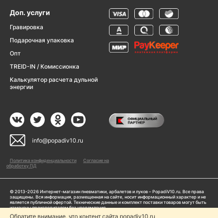
Доп. услуги
Гравировка
Подарочная упаковка
Опт
TREID-IN / Комиссионка
Калькулятор расчета дульной
энергии
info@popadiv10.ru
Политика конфиденциальности
Согласие на
обработку ПД
© 2013-2026 Интернет-магазин пневматики, арбалетов и луков – PopadiV10.ru. Все права
защищены. Вся информация, размещенная на сайте, носит информационный характер и не
является публичной офертой. Технические данные и комплект поставки товаров могут быть
изменены производителем без уведомления
ИП Жарук Александр Сергеевич, ОГРНИП: 314504704200042
Обратите внимание, что контент сайта popadiv10.ru