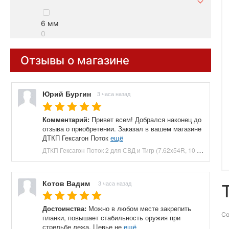
6 мм
0
Отзывы о магазине
Юрий Бургин
3 часа назад
Комментарий:
Привет всем! Добрался наконец до
отзыва о приобретении. Заказал в вашем магазине
ДТКП Гексагон Поток
ещё
ДТКП Гексагон Поток 2 для СВД и Тигр (7.62x54R, 10 камер, 240 мм, банка, сталь) купить в Москве и СПБ, цена 16000 руб. Доставка по РФ!
Котов Вадим
3 часа назад
Достоинства:
Можно в любом месте закрепить
Со
планки, повышает стабильность оружия при
стрельбе лежа. Цевье не
ещё