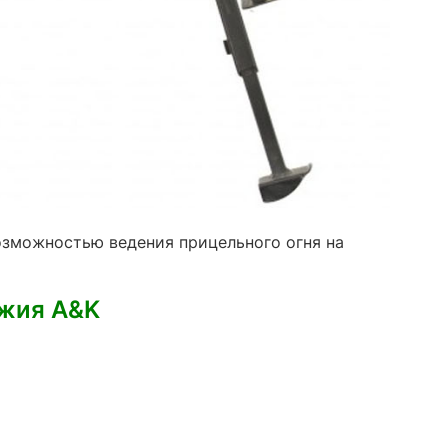
озможностью ведения прицельного огня на
ужия A&K