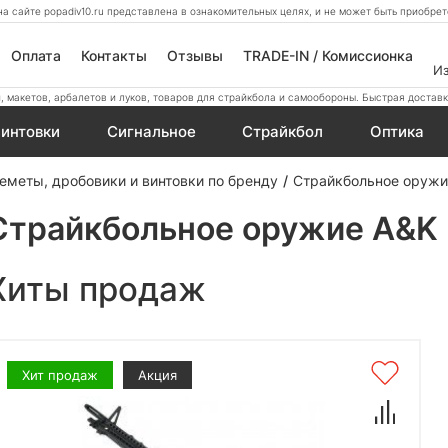
а сайте popadiv10.ru представлена в ознакомительных целях, и не может быть приобр
Оплата
Контакты
Отзывы
TRADE-IN / Комиссионка
И
 макетов, арбалетов и луков, товаров для страйкбола и самообороны. Быстрая доставк
интовки
Сигнальное
Страйкбол
Оптика
еметы, дробовики и винтовки по бренду
Страйкбольное оружи
Страйкбольное оружие A&K
Хиты продаж
Хит продаж
Акция