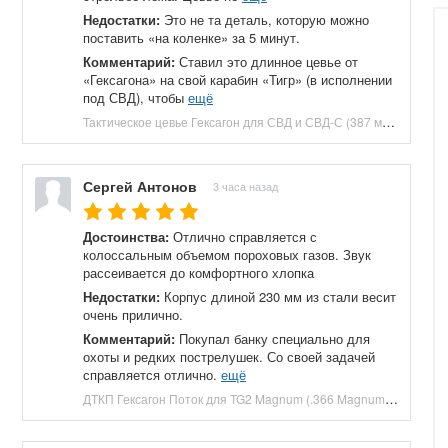
Недостатки:
Это не та деталь, которую можно
поставить «на коленке» за 5 минут.
Комментарий:
Ставил это длинное цевье от
«Гексагона» на свой карабин «Тигр» (в исполнении
под СВД), чтобы
ещё
Тактическое цевье Гексагон для СВД и СВД-С (387 мм, Д16Т) купить в Москве и СПБ, цена 16900 руб. Доставка по РФ!
Сергей Антонов
3 часа назад
Достоинства:
Отлично справляется с
колоссальным объемом пороховых газов. Звук
рассеивается до комфортного хлопка
Недостатки:
Корпус длиной 230 мм из стали весит
очень прилично.
Комментарий:
Покупал банку специально для
охоты и редких пострелушек. Со своей задачей
справляется отлично.
ещё
ДТКП Гексагон Поток для TG2 Magnum (.366 Magnum, M24x1.5, 230 мм, банка) купить в Москве и СПБ, цена 27040 руб. Доставка по РФ!