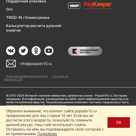
Подарочная упаковка
Опт
TREID-IN / Комиссионка
Калькулятор расчета дульной
энергии
info@popadiv10.ru
Политика конфиденциальности
Согласие на
обработку ПД
© 2013-2026 Интернет-магазин пневматики, арбалетов и луков – PopadiV10.ru. Все права
защищены. Вся информация, размещенная на сайте, носит информационный характер и не
является публичной офертой. Технические данные и комплект поставки товаров могут быть
изменены производителем без уведомления
ИП Жарук Александр Сергеевич, ОГРНИП: 314504704200042
Обратите внимание, что контент сайта popadiv10.ru
предназначен для лиц старше 18 лет. Если вы не
Пользуясь сайтом Popadiv10.ru, пользователь автоматически соглашается с условиями,
прописанными в
Политике конфиденциальности
достигли этого возраста, пожалуйста, покиньте
ОК
данный ресурс. Наш сайт использует cookie.
Копирование любой информации (тексты, фото, видео и др.) с сайта Popadiv10 запрещено,
за исключением наличия письменного согласия администрации сайта Popadiv10.
Оставаясь на нём, вы подтверждаете своё согласие с
их применением.
Подробнее