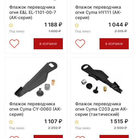
Флажок переводчика
Флажок переводчика
огня E&L EL-1101-00-7
огня Cyma HY111 (АК-
(АК-серия)
серия)
1 188
1 044
1 690
2 015
Под заказ
Под заказ
В КОРЗИНУ
В КОРЗИНУ
Флажок переводчика
Флажок переводчика
огня Cyma CY-0060 (АК-
огня Cyma C203 для АК-
серия)
серии (тактический)
1 107
1 515
2 250
2 590
Под заказ
Под заказ